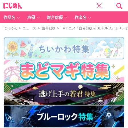
に
じ
め
ん
作品名
声優
舞台俳優
作者名
にじめん
>
ニュース
>
血界戦線
> TVアニメ『血界戦線 & BEYOND』