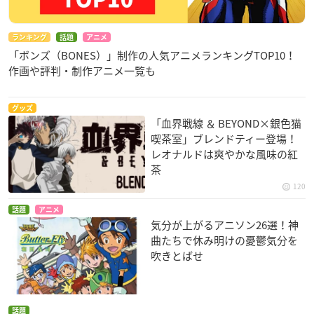
ランキング
話題
アニメ
「ボンズ（BONES）」制作の人気アニメランキングTOP10！
作画や評判・制作アニメ一覧も
グッズ
「血界戦線 ＆ BEYOND×銀色猫
喫茶室」ブレンドティー登場！
レオナルドは爽やかな風味の紅
茶
120
話題
アニメ
気分が上がるアニソン26選！神
曲たちで休み明けの憂鬱気分を
吹きとばせ
話題