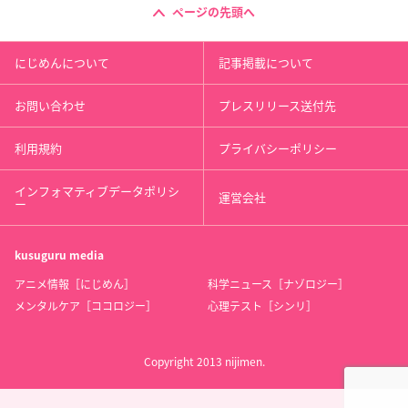
ページの先頭へ
にじめんについて
記事掲載について
お問い合わせ
プレスリリース送付先
利用規約
プライバシーポリシー
インフォマティブデータポリシ
運営会社
ー
kusuguru
media
アニメ情報［にじめん］
科学ニュース［ナゾロジー］
メンタルケア［ココロジー］
心理テスト［シンリ］
Copyright 2013 nijimen.