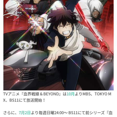
TVアニメ『血界戦線 & BEYOND』は
10月
より
MBS
、
TOKYO M
X
、
BS11
にて放送開始！
さらに、
7
月
2
日
より毎週日曜
24:00
～
BS11
にて前シリーズ『血