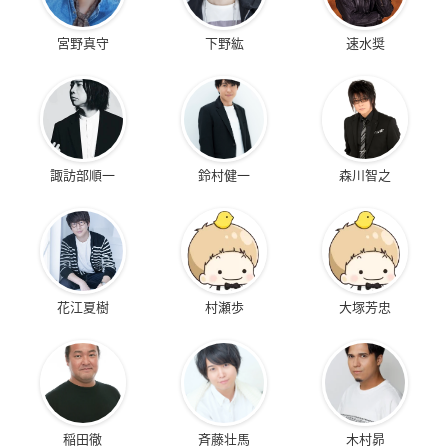
宮野真守
下野紘
速水奨
諏訪部順一
鈴村健一
森川智之
花江夏樹
村瀬歩
大塚芳忠
稲田徹
斉藤壮馬
木村昴