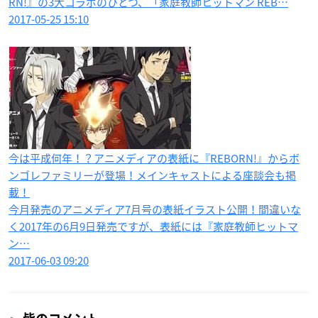
RN!』の3大コラボのひとつ、「家庭教師ヒットマン REB…
2017-05-25 15:10
今は平成何年！？アニメディアの表紙に『REBORN!』からボ
ンゴレファミリーが登場！メインキャストによる座談会も掲
載！
今月発売のアニメディア7月号の表紙イラスト公開！間違いな
く2017年の6月9日発売ですが、表紙には『家庭教師ヒットマ
ン…
2017-06-03 09:20