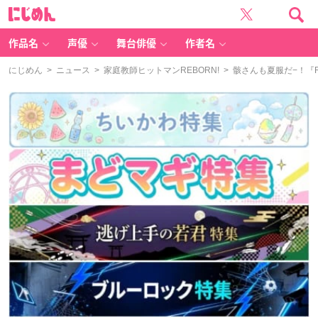
に
じ
め
ん
作品名
声優
舞台俳優
作者名
にじめん
>
ニュース
>
家庭教師ヒットマンREBORN!
> 骸さんも夏服だ−！『