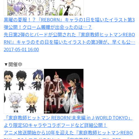
黒曜の夏服！？『REBORN』キャラの1日を描いたイラスト第3
弾公開！クローム髑髏が出会ったのは…？
先日第2弾のヒバードが公開された『家庭教師ヒットマンREBO
RN!』キャラのその日を描いたイラストの第3弾が、早くも公…
2017-05-01 16:00
▼開催中
「家庭教師ヒットマン REBORN!未来編 in J-WORLD TOKYO」
より限定SDキャラやコラボフードなど詳細公開！
アニメ放送開始から10年を迎えた『家庭教師ヒットマンREBO