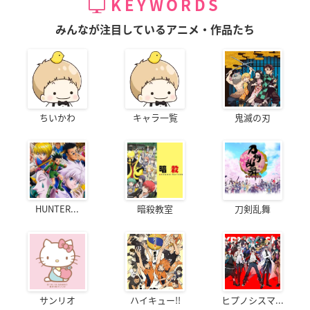
KEYWORDS
みんなが注目しているアニメ・作品たち
ちいかわ
キャラ一覧
鬼滅の刃
HUNTER...
暗殺教室
刀剣乱舞
サンリオ
ハイキュー!!
ヒプノシスマ...