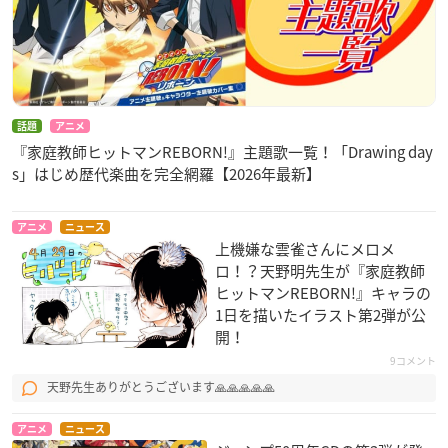
話題
アニメ
『家庭教師ヒットマンREBORN!』主題歌一覧！「Drawing day
s」はじめ歴代楽曲を完全網羅【2026年最新】
アニメ
ニュース
上機嫌な雲雀さんにメロメ
ロ！？天野明先生​が『家庭教師
ヒットマンREBORN!』キャラの
1日を描いたイラスト第2弾が公
開！
9コメント
天野先生ありがとうございます🙏🙏🙏🙏🙏
アニメ
ニュース