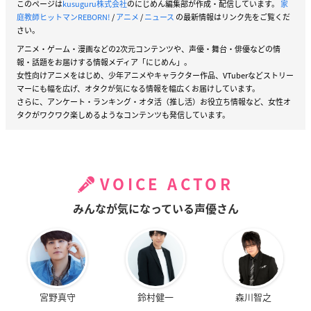
このページは
kusuguru株式会社
のにじめん編集部が作成・配信しています。
家
庭教師ヒットマンREBORN!
/
アニメ
/
ニュース
の最新情報はリンク先をご覧くだ
さい。
アニメ・ゲーム・漫画などの2次元コンテンツや、声優・舞台・俳優などの情
報・話題をお届けする情報メディア「にじめん」。
女性向けアニメをはじめ、少年アニメやキャラクター作品、VTuberなどストリー
マーにも幅を広げ、オタクが気になる情報を幅広くお届けしています。
さらに、アンケート・ランキング・オタ活（推し活）お役立ち情報など、女性オ
タクがワクワク楽しめるようなコンテンツも発信しています。
VOICE ACTOR
みんなが気になっている声優さん
宮野真守
鈴村健一
森川智之