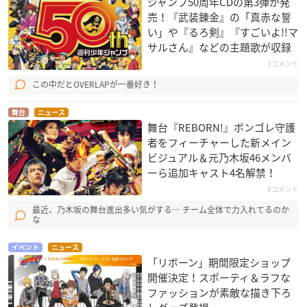
ジャンプ50周年CDの第3弾が発
売！『武装錬金』の「真赤な誓
い」や『るろ剣』『すごいよ!!マ
サルさん』などの主題歌が収録
3コメント
この中だとOVERLAPが一番好き！
舞台
ニュース
舞台『REBORN!』ボンゴレ守護
者をフィーチャーした新メイン
ビジュアル＆元乃木坂46メンバ
ーら追加キャスト4名解禁！
9コメント
最近、乃木坂の舞台進出多い気がする… チーム全体で力入れてるのか
な
イベント
ニュース
「リボーン」期間限定ショップ
開催決定！スポーティ＆ラフな
ファッションが素敵な描き下ろ