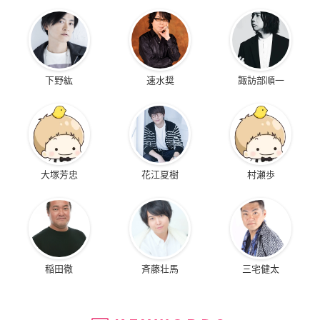
下野紘
速水奨
諏訪部順一
大塚芳忠
花江夏樹
村瀬歩
稲田徹
斉藤壮馬
三宅健太