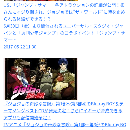
USJ「ジャンプ・サマー」各アトラクションの詳細が公開！銀
さんにイジり倒され、ジョジョでは"ザ・ワールド"に時を止め
られる体験ができる！？
6月30日（金）より開催されるユニバーサル・スタジオ・ジャ
パンと「週刊少年ジャンプ」のコラボイベント「ジャンプ・サ
マー…
2017-05-22 11:30
『ジョジョの奇妙な冒険』第1部～第3部​初のBlu-ray BOX＆テ
ーマソングベストCDが発売決定​！さらにイギーが育成できる
アプリも配信開始予定！
TVアニメ『ジョジョの奇妙な冒険』第1部～第3部のBlu-ray BO