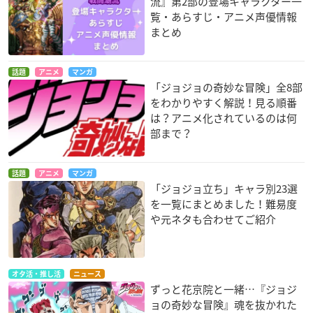
流』第2部の登場キャラクター一
覧・あらすじ・アニメ声優情報
まとめ
話題
アニメ
マンガ
「ジョジョの奇妙な冒険」全8部
をわかりやすく解説！見る順番
は？アニメ化されているのは何
部まで？
話題
アニメ
マンガ
「ジョジョ立ち」キャラ別23選
を一覧にまとめました！難易度
や元ネタも合わせてご紹介
オタ活・推し活
ニュース
ずっと花京院と一緒…『ジョジ
ョの奇妙な冒険』魂を抜かれた