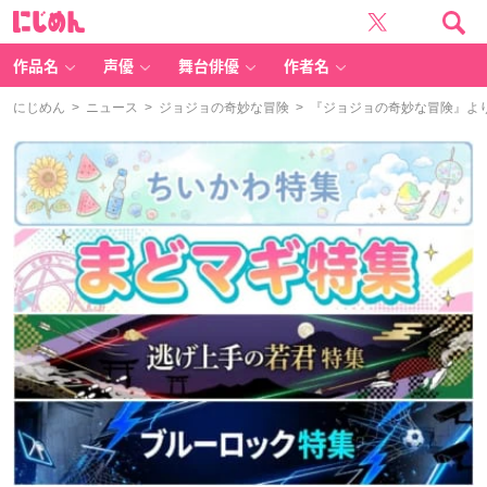
に
じ
め
ん
作品名
声優
舞台俳優
作者名
にじめん
>
ニュース
>
ジョジョの奇妙な冒険
> 『ジョジョの奇妙な冒険』​