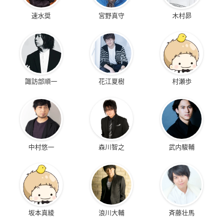
速水奨
宮野真守
木村昴
諏訪部順一
花江夏樹
村瀬歩
中村悠一
森川智之
武内駿輔
坂本真綾
浪川大輔
斉藤壮馬