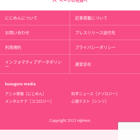
ページの先頭へ
にじめんについて
記事掲載について
お問い合わせ
プレスリリース送付先
利用規約
プライバシーポリシー
インフォマティブデータポリシ
運営会社
ー
kusuguru
media
アニメ情報［にじめん］
科学ニュース［ナゾロジー］
メンタルケア［ココロジー］
心理テスト［シンリ］
Copyright 2013 nijimen.