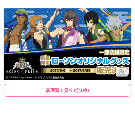
高画質で見る (全1枚)