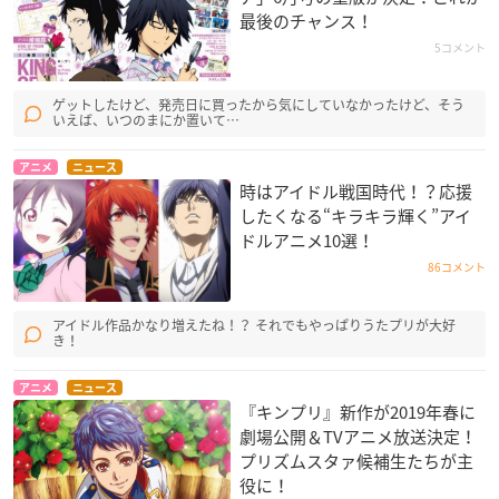
最後のチャンス！
5コメント
ゲットしたけど、発売日に買ったから気にしていなかったけど、そう
いえば、いつのまにか置いて…
アニメ
ニュース
時はアイドル戦国時代！？応援
したくなる“キラキラ輝く”アイ
ドルアニメ10選！
86コメント
アイドル作品かなり増えたね！？ それでもやっぱりうたプリが大好
き！
アニメ
ニュース
『キンプリ』新作が2019年春に
劇場公開＆TVアニメ放送決定！
プリズムスタァ候補生たちが主
役に！