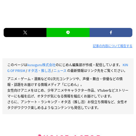
記事の内容について報告する
このページは
kusuguru株式会社
のにじめん編集部が作成・配信しています。
KIN
G OF PRISM
/
オタ活・推し活
/
ニュース
の最新情報はリンク先をご覧ください。
アニメ・ゲーム・漫画などの2次元コンテンツや、声優・舞台・俳優などの情
報・話題をお届けする情報メディア「にじめん」。
女性向けアニメをはじめ、少年アニメやキャラクター作品、VTuberなどストリー
マーにも幅を広げ、オタクが気になる情報を幅広くお届けしています。
さらに、アンケート・ランキング・オタ活（推し活）お役立ち情報など、女性オ
タクがワクワク楽しめるようなコンテンツも発信しています。