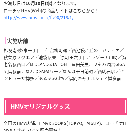
お渡し日は
となります。
1
0月18日(水)
ローチケHMV(Web)の商品サイトはこちらから！
http://www.hmv.co.jp/fl/96/216/1/
実施店舗
札幌南4条東一丁目／仙台柳町通／西池袋／丘の上パティオ／
秋葉原スクエア／池袋駅東／原町田六丁目／ラゾーナ川崎／海
老名駅西口／MIDLAND STATION／豊田美里／フタバ図書GIGA
広島駅前／なんばGMタワー／なんば千日前通／西明石駅／セ
ントラーザ博多／あるあるCity／福岡キャナルシティ博多前
HMVオリジナルグッズ
全国のHMV店舗、HMV&BOOKS(TOKYO,HAKATA)、ローチケH
MV(ECサイト)にて販売開始！