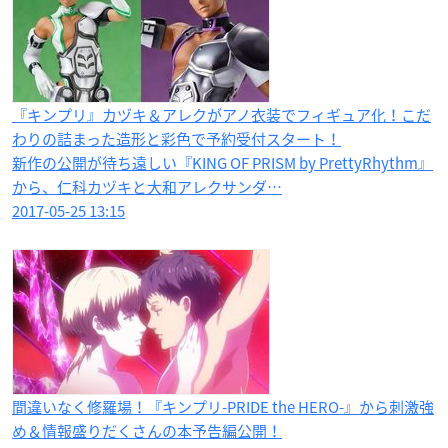
『キンプリ』カヅキ＆アレクがアノ衣装でフィギュア化！こだ
わりの詰まった造形と彩色で予約受付スタート！
新作の公開が待ち遠しい『KING OF PRISM by PrettyRhythm』
から、仁科カヅキと大和アレクサンダ…
2017-05-25 13:15
間違いなく修羅場！『キンプリ-PRIDE the HERO-』から刺激強
め＆情報盛りだくさんの本予告編公開！