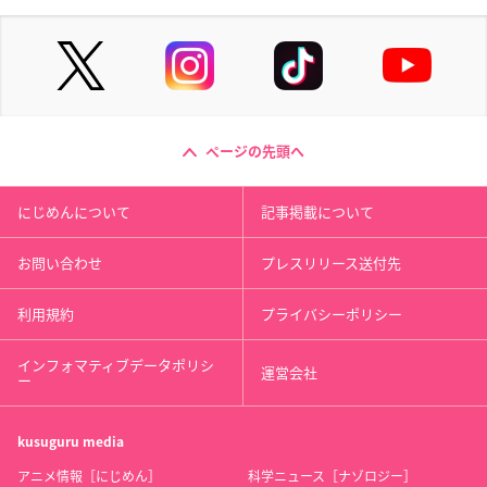
ページの先頭へ
にじめんについて
記事掲載について
お問い合わせ
プレスリリース送付先
利用規約
プライバシーポリシー
インフォマティブデータポリシ
運営会社
ー
kusuguru
media
アニメ情報［にじめん］
科学ニュース［ナゾロジー］