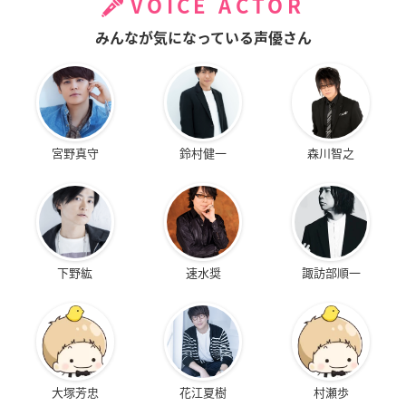
VOICE ACTOR
みんなが気になっている声優さん
宮野真守
鈴村健一
森川智之
下野紘
速水奨
諏訪部順一
大塚芳忠
花江夏樹
村瀬歩