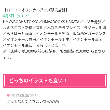
【ローソンオリジナルグッズ販売店舗】
6月6日（火）～
HMV&BOOKS TOKYO／HMV&BOOKS HAKATA／エソラ池袋／
ルミネエスト新宿／立川／札幌ステラプレイス／ラゾーナ川崎
／ららぽーと横浜／イオンモール各務原／阪急西宮ガーデンズ
／イオンモール成田／イオンモール羽生／イオンモール高岡／
イオンモール高知／ららぽーと富士見
※開店時間が10:00以前の店舗も、販売開始は10:00からとなり
ます。
どっちのイラストも良い！
2017.05.30 09:54
まってなんでよさこいなんwww