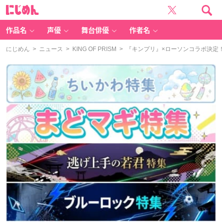
に
じ
め
ん
作品名
声優
舞台俳優
作者名
にじめん
>
ニュース
>
KING OF PRISM
> 『キンプリ』×ローソンコラボ決定