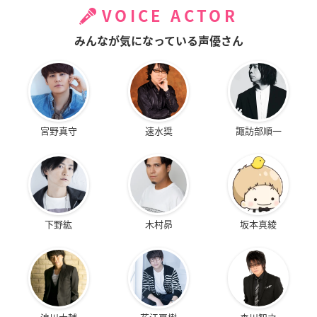
VOICE ACTOR
みんなが気になっている声優さん
宮野真守
速水奨
諏訪部順一
下野紘
木村昴
坂本真綾