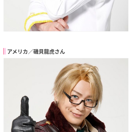
アメリカ／磯貝龍虎さん