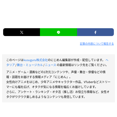
記事の内容について報告する
このページは
kusuguru株式会社
のにじめん編集部が作成・配信しています。
ヘ
タリア
/
舞台・ミュージカル
/
ニュース
の最新情報はリンク先をご覧ください。
アニメ・ゲーム・漫画などの2次元コンテンツや、声優・舞台・俳優などの情
報・話題をお届けする情報メディア「にじめん」。
女性向けアニメをはじめ、少年アニメやキャラクター作品、VTuberなどストリー
マーにも幅を広げ、オタクが気になる情報を幅広くお届けしています。
さらに、アンケート・ランキング・オタ活（推し活）お役立ち情報など、女性オ
タクがワクワク楽しめるようなコンテンツも発信しています。