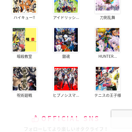
ハイキュー!!
アイドリッシ...
刀剣乱舞
暗殺教室
銀魂
HUNTER...
呪術廻戦
ヒプノシスマ...
テニスの王子様
OFFICIAL SNS
フォローしてより楽しいオタクライフ！