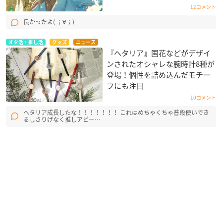
12コメント
良かったよ( ；∀；)
オタ活・推し活
グッズ
ニュース
『ヘタリア』国花などがデザイ
ンされたオシャレな腕時計8種が
登場！個性を詰め込んだモチー
フにも注目
10コメント
ヘタリア成長したな！！！！！！！ これはめちゃくちゃ普段使いでき
るしさりげなく推しアピー…