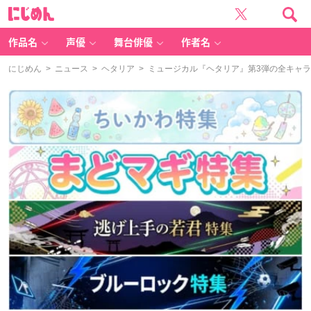
に
じ
め
ん
作品名
声優
舞台俳優
作者名
にじめん
>
ニュース
>
ヘタリア
> ミュージカル『ヘタリア』第3弾の全キャ