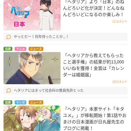
『ヘタリア』より「日本」のね
んどろいど化が決定！どんなね
んどろいどになるのか楽しみ！
11コメント
やっとだー！何年待ったことか...！
話題
アニメ
ニュース
「ヘタリアから教えてもらった
こと選手権」の結果が約13,000
いいねを獲得！金賞は「カレン
ダーは婚姻届」
10コメント
ヘタリアにはまって社会科の教員免許とった
話題
マンガ
ニュース
『ヘタリア』本家サイト「キタ
ユメ。」が移転開始！第1話やお
まけの日本漫画が日丸屋先生の
ブログに掲載！