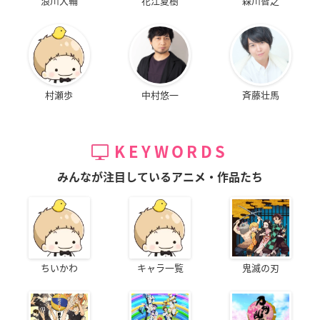
浪川大輔
花江夏樹
森川智之
村瀬歩
中村悠一
斉藤壮馬
KEYWORDS
みんなが注目しているアニメ・作品たち
ちいかわ
キャラ一覧
鬼滅の刃