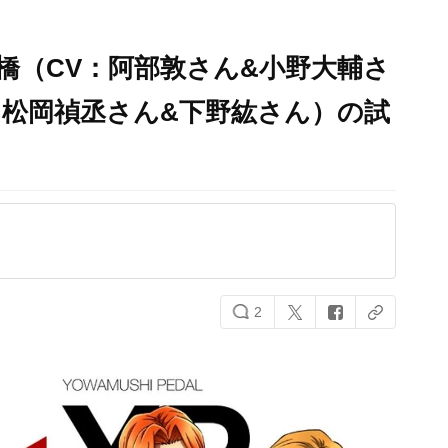
橋（CV：​阿部敦さん&小野大輔さ
：松岡禎丞さん&下野紘さん）​の試
2