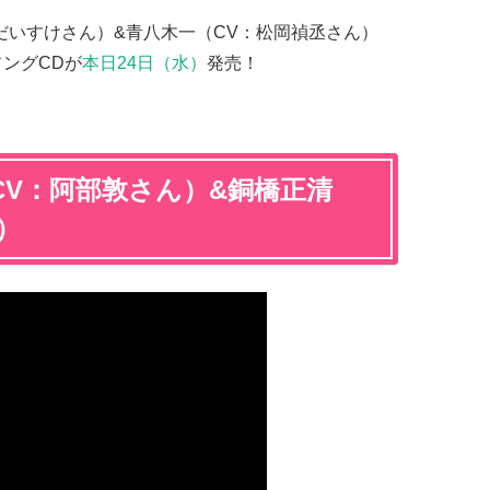
岸尾だいすけさん）&青八木一（CV：松岡禎丞さん）
ソングCDが
本日24日（水）
発売！
郎（CV：阿部敦さん）&銅橋正清
）