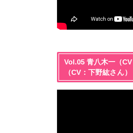
Vol.05 青八木一
（CV：下野紘さん）