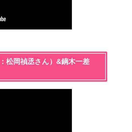
（CV：松岡禎丞さん）&鏑木一差