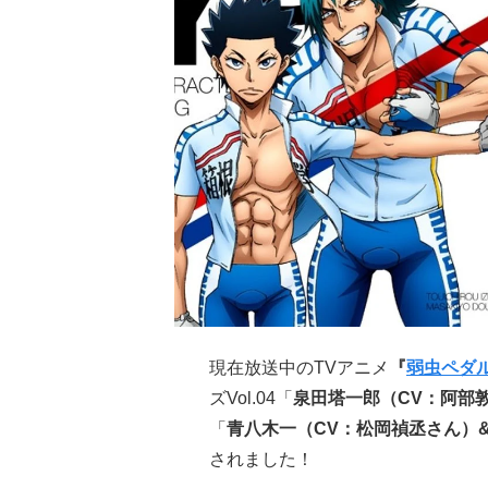
現在放送中のTVアニメ
『
弱虫ペダ
ズVol.04「
泉田塔一郎（CV：阿部
「
青八木一
（CV：松岡禎丞さん）
されました！