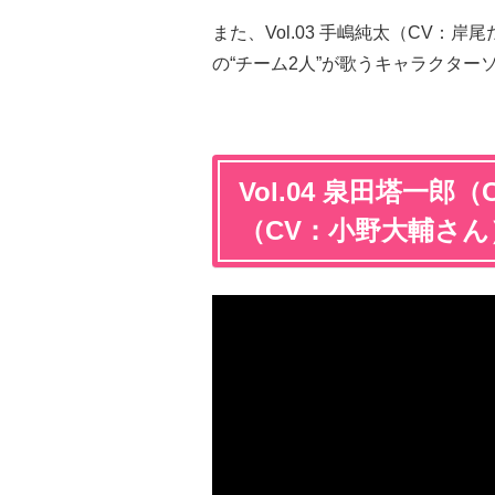
また、Vol.03 手嶋純太（CV：
の“チーム2人”が歌うキャラクター
Vol.04 泉田塔一
（CV：小野大輔さん