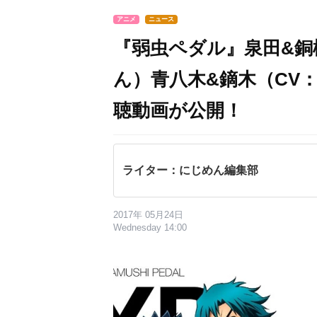
アニメ
ニュース
『弱虫ペダル』泉田&銅
ん）青八木&鏑木（CV
聴動画が公開！
ライター：にじめん編集部
2017年 05月24日
Wednesday 14:00