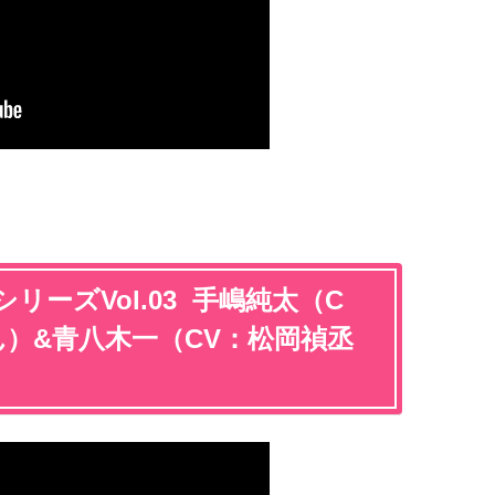
ーズVol.03 手嶋純太（C
）&青八木一（CV：松岡禎丞