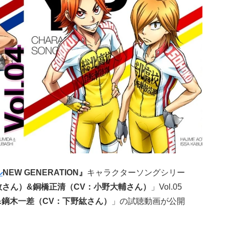
ル
NEW GENERATION』
キャラクターソングシリー
敦さん）&銅橋正清（CV：小野大輔さん）
」Vol.05
&鏑木一差（CV：下野紘さん）
」の試聴動画が公開