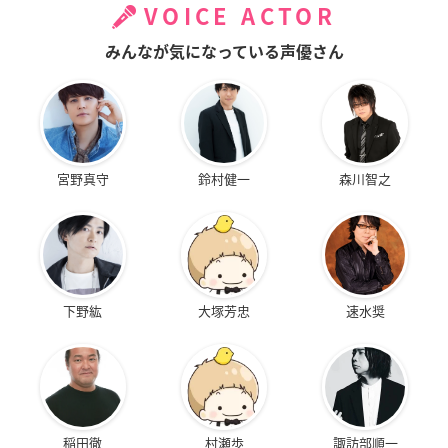
VOICE ACTOR
みんなが気になっている声優さん
宮野真守
鈴村健一
森川智之
下野紘
大塚芳忠
速水奨
稲田徹
村瀬歩
諏訪部順一