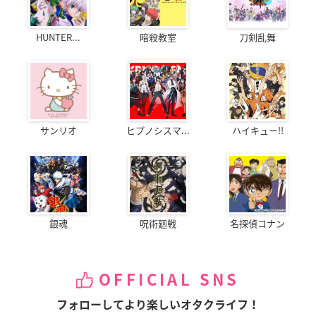
HUNTER...
暗殺教室
刀剣乱舞
サンリオ
ヒプノシスマ...
ハイキュー!!
銀魂
呪術廻戦
名探偵コナン
OFFICIAL SNS
フォローしてより楽しいオタクライフ！