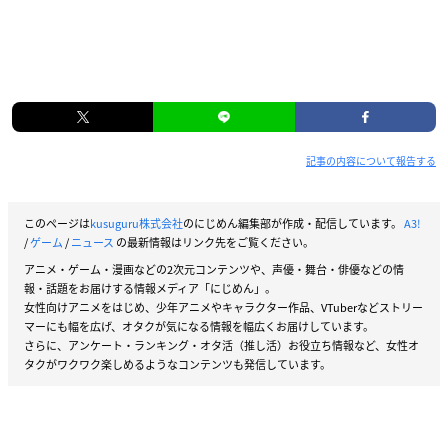
記事の内容について報告する
このページは
kusuguru株式会社
のにじめん編集部が作成・配信しています。
A3!
/
ゲーム
/
ニュース
の最新情報はリンク先をご覧ください。
アニメ・ゲーム・漫画などの2次元コンテンツや、声優・舞台・俳優などの情
報・話題をお届けする情報メディア「にじめん」。
女性向けアニメをはじめ、少年アニメやキャラクター作品、VTuberなどストリー
マーにも幅を広げ、オタクが気になる情報を幅広くお届けしています。
さらに、アンケート・ランキング・オタ活（推し活）お役立ち情報など、女性オ
タクがワクワク楽しめるようなコンテンツも発信しています。