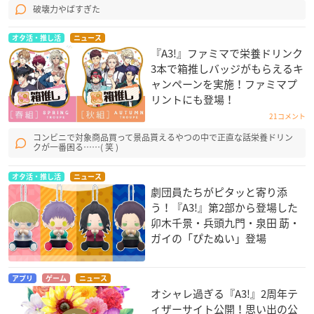
破壊力やばすぎた
オタ活・推し活
ニュース
『A3!』ファミマで栄養ドリンク
3本で箱推しバッジがもらえるキ
ャンペーンを実施！ファミマプ
リントにも登場！
21コメント
コンビニで対象商品買って景品貰えるやつの中で正直な話栄養ドリン
クが一番困る……( 笑 )
オタ活・推し活
ニュース
劇団員たちがピタッと寄り添
う！『A3!』第2部から登場した
卯木千景・兵頭九門・泉田 莇・
ガイの「ぴたぬい」登場
アプリ
ゲーム
ニュース
オシャレ過ぎる『A3!』2周年テ
ィザーサイト公開！思い出の公