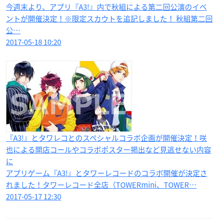
今週末より、アプリ『A3!』内で秋組による第二回公演のイベ
ントが開催決定！※限定スカウトを追記しました！ 秋組第二回
公…
2017-05-18 10:20
『A3!』とタワレコとのスペシャルコラボ企画が開催決定！咲
也による開店コールやコラボポスター掲出など見逃せない内容
に
アプリゲーム『A3!』とタワーレコードのコラボ開催が決定さ
れました！タワーレコード全店（TOWERmini、TOWER…
2017-05-17 12:30