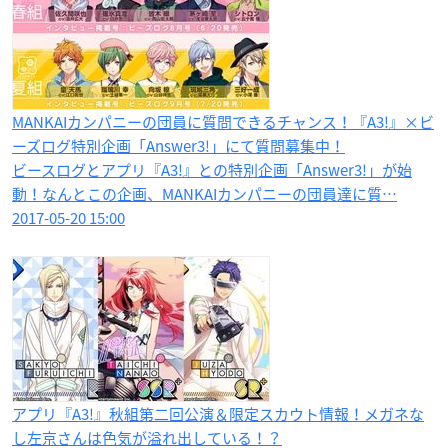
MANKAIカンパニーの団員に質問できるチャンス！『A3!』×ビ
ーズログ特別企画「Answer3!」にて質問募集中！
ビースログとアプリ『A3!』との特別企画「Answer3!」が始
動！なんとこの企画、MANKAIカンパニーの団員達に質…
2017-05-20 15:00
アプリ『A3!』秋組第二回公演＆限定スカウト情報！メガネな
し左京さんは色気が溢れ出している！？