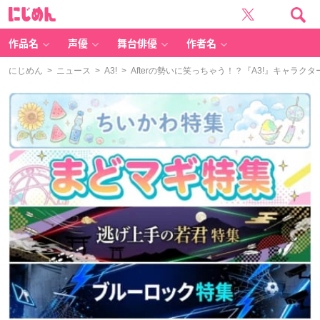
に
じ
め
ん
作品名
声優
舞台俳優
作者名
にじめん
>
ニュース
>
A3!
> Afterの勢いに笑っちゃう！？『A3!』キャ