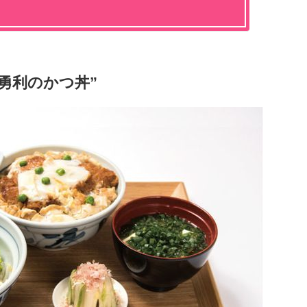
勇利のかつ丼”