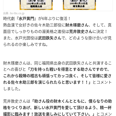
bs-tbs.co.jp
時代劇
が6年ぶりに復活！
『水戸黄門』
熱血漢で女好きの佐々木助三郎役に
、そして、真
財木琢磨さん
面目でしっかりものの渥美格之進役は
に決定！
荒井敦史さん
また、水戸光圀役は
で、どのような掛け合いが見
武田鉄矢さん
られるのか楽しみですね。
財木琢磨さんは、同じ福岡県出身の武田鉄矢さんと共演するこ
とへの喜びと
「
刀を持った戦いを得意とする助さんですので、
これから殺陣の稽古も頑張ってカッコ良く、そして皆様に愛さ
とコメント
れる佐々木助三郎を演じられたらと思います！！
」
しました。
荒井敦史さんは
「助さん役の財木くんとともに、僕らなりの助
格をつくりあげ、新しい水戸黄門を愛して頂けるよう、精一杯
とコメン
撮影に臨みます！放送を楽しみにしていて下さい。」