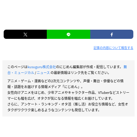
記事の内容について報告する
このページは
kusuguru株式会社
のにじめん編集部が作成・配信しています。
舞
台・ミュージカル
/
ニュース
の最新情報はリンク先をご覧ください。
アニメ・ゲーム・漫画などの2次元コンテンツや、声優・舞台・俳優などの情
報・話題をお届けする情報メディア「にじめん」。
女性向けアニメをはじめ、少年アニメやキャラクター作品、VTuberなどストリー
マーにも幅を広げ、オタクが気になる情報を幅広くお届けしています。
さらに、アンケート・ランキング・オタ活（推し活）お役立ち情報など、女性オ
タクがワクワク楽しめるようなコンテンツも発信しています。