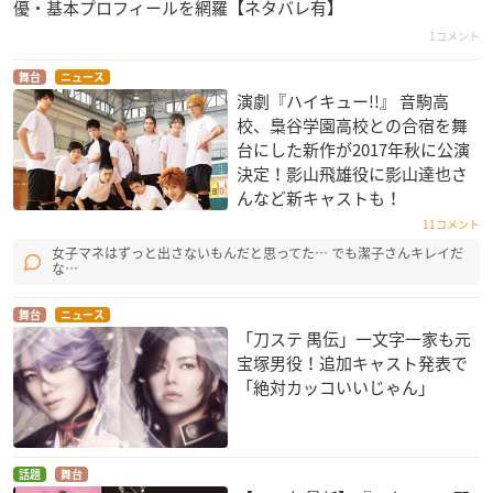
優・基本プロフィールを網羅【ネタバレ有】
1コメント
舞台
ニュース
演劇『ハイキュー!!』 音駒高
校、梟谷学園高校との合宿を舞
台にした新作が2017年秋に公演
決定！影山飛雄役に影山達也さ
んなど新キャストも！
11コメント
女子マネはずっと出さないもんだと思ってた… でも潔子さんキレイだ
な…
舞台
ニュース
「刀ステ 禺伝」一文字一家も元
宝塚男役！追加キャスト発表で
「絶対カッコいいじゃん」
話題
舞台