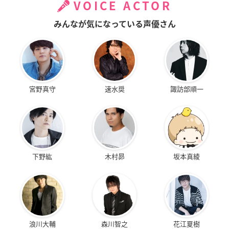
VOICE ACTOR
みんなが気になっている声優さん
宮野真守
速水奨
諏訪部順一
下野紘
木村昴
坂本真綾
浪川大輔
森川智之
花江夏樹