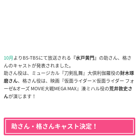
10月
よりBS-TBSにて放送される
の助さん、格さ
『水戸黄門』
んのキャストが発表されました。
助さん役は、
ミュージカル『刀剣乱舞』
大倶利伽羅役の
財木琢
、格さん役は、映画『
仮面ライダー×仮面ライダー フォ
磨さん
ーゼ&オーズ MOVIE大戦MEGA MAX
』湊ミハル役の
荒井敦史さ
が演じます！
ん
助さん・格さんキャスト決定！