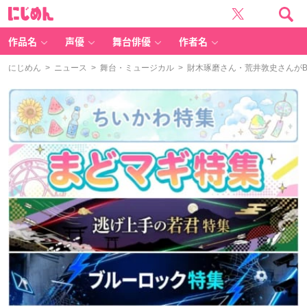
に
じ
め
ん
作品名
声優
舞台俳優
作者名
にじめん
>
ニュース
>
舞台・ミュージカル
> 財木琢磨さん・荒井敦史さんがB