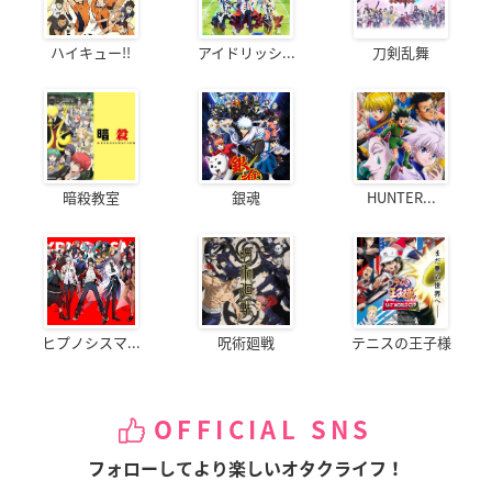
ハイキュー!!
アイドリッシ...
刀剣乱舞
暗殺教室
銀魂
HUNTER...
ヒプノシスマ...
呪術廻戦
テニスの王子様
OFFICIAL SNS
フォローしてより楽しいオタクライフ！