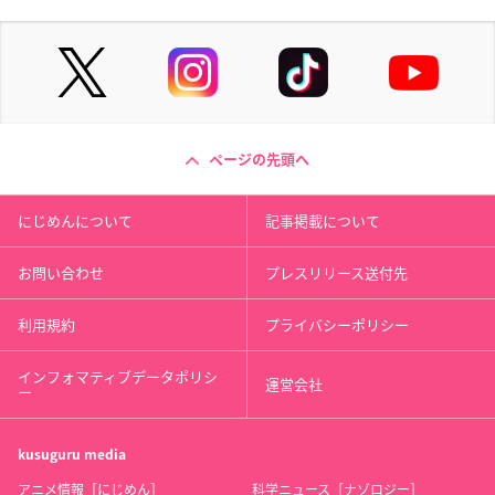
ページの先頭へ
にじめんについて
記事掲載について
お問い合わせ
プレスリリース送付先
利用規約
プライバシーポリシー
インフォマティブデータポリシ
運営会社
ー
kusuguru
media
アニメ情報［にじめん］
科学ニュース［ナゾロジー］