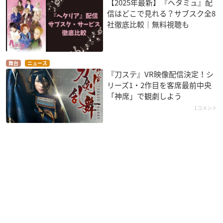
【2025年最新】『ヘタミュ』配
信はどこで見れる？サブスク全8
社徹底比較｜無料視聴も
舞台
ニュース
『刀ステ』VR映像配信決定！シ
リーズ1・2作目を客席最前中央
「神席」で観劇しよう
1コメント