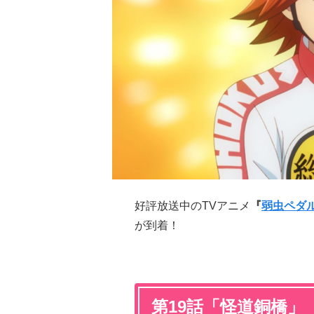
好評放送中のTVアニメ
『
弱虫ペダ
が到着！
第19話「怪道銅橋」