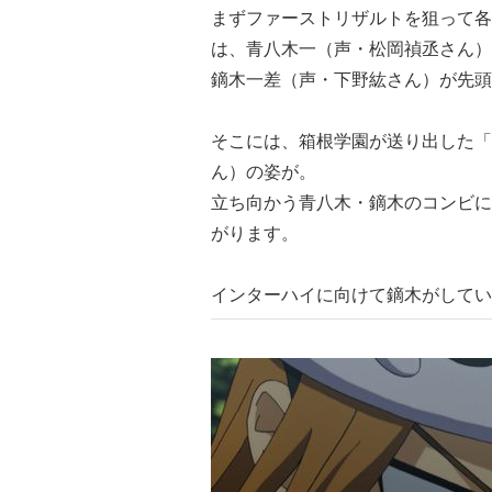
まずファーストリザルトを狙って各
は、青八木一（声・松岡禎丞さん）
鏑木一差（声・下野紘さん）が先頭
そこには、箱根学園が送り出した「
ん）の姿が。
立ち向かう青八木・鏑木のコンビに
がります。
インターハイに向けて鏑木がして