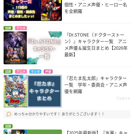
個性・アニメ声優・ヒーロー名
を全網羅
話題
アニメ
『Dr.STONE（ドクターストー
ン）』キャラクター一覧 アニ
メ声優＆誕生日まとめ【2026年
最新】
話題
アニメ
マンガ
声優
『忍たま乱太郎』キャラクター
一覧 学年・委員会・アニメ声
優を網羅
7コメント
めっちゃ分かりやすいです！ ありがとうございます！！
話題
【2025年最新版】『氷菓』キャ