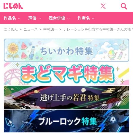
に
じ
め
ん
作品名
声優
舞台俳優
作者名
にじめん
>
ニュース
>
中村悠一
> ナレーションを担当する中村悠一さんの様々