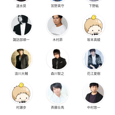
速水奨
宮野真守
下野紘
諏訪部順一
木村昴
坂本真綾
浪川大輔
森川智之
花江夏樹
村瀬歩
斉藤壮馬
中村悠一