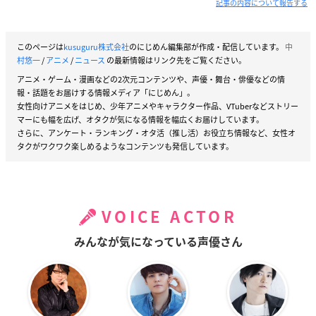
記事の内容について報告する
このページは
kusuguru株式会社
のにじめん編集部が作成・配信しています。
中
村悠一
/
アニメ
/
ニュース
の最新情報はリンク先をご覧ください。
アニメ・ゲーム・漫画などの2次元コンテンツや、声優・舞台・俳優などの情
報・話題をお届けする情報メディア「にじめん」。
女性向けアニメをはじめ、少年アニメやキャラクター作品、VTuberなどストリー
マーにも幅を広げ、オタクが気になる情報を幅広くお届けしています。
さらに、アンケート・ランキング・オタ活（推し活）お役立ち情報など、女性オ
タクがワクワク楽しめるようなコンテンツも発信しています。
VOICE ACTOR
みんなが気になっている声優さん