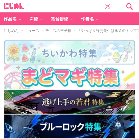
に
じ
め
ん
作品名
声優
舞台俳優
作者名
にじめん
>
ニュース
>
テニスの王子様
> 「やっぱり許斐先生は永遠のトップス