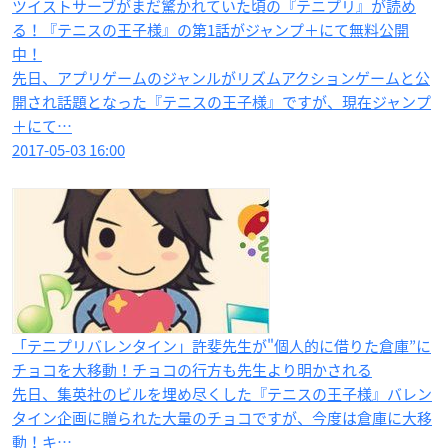
ツイストサーブがまだ驚かれていた頃の『テニプリ』が読め
る！『テニスの王子様』の第1話がジャンプ＋にて無料公開
中！
先日、アプリゲームのジャンルがリズムアクションゲームと公
開され話題となった『テニスの王子様』ですが、現在ジャンプ
＋にて…
2017-05-03 16:00
「テニプリバレンタイン」許斐先生が"個人的に借りた倉庫”に
チョコを大移動！チョコの行方も先生より明かされる
先日、集英社のビルを埋め尽くした『テニスの王子様』バレン
タイン企画に贈られた大量のチョコですが、今度は倉庫に大移
動！キ…