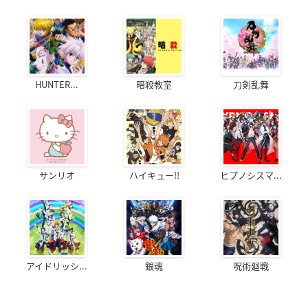
HUNTER...
暗殺教室
刀剣乱舞
サンリオ
ハイキュー!!
ヒプノシスマ...
アイドリッシ...
銀魂
呪術廻戦