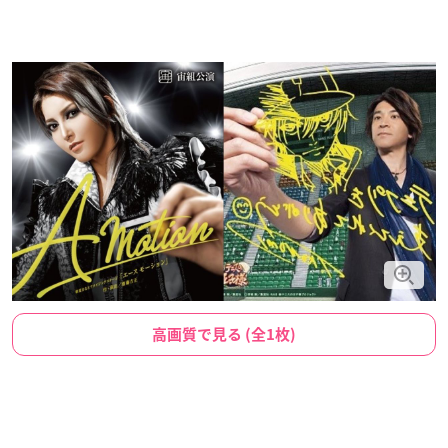
高画質で見る (全1枚)