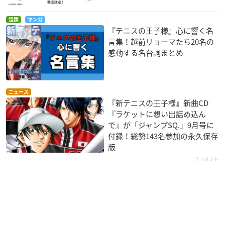
話題
マンガ
『テニスの王子様』心に響く名
言集！越前リョーマたち20名の
感動する名台詞まとめ
ニュース
『新テニスの王子様』新曲CD
『ラケットに想い出詰め込ん
で』が「ジャンプSQ.」9月号に
付録！総勢143名参加の永久保存
版
1コメント