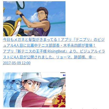
今日もメガネと髪型がきまってる！アプリ『テニプリ』のビジ
ュアル4人目に比嘉中テニス部部長・木手永四郎が登場！
アプリ『新テニスの王子様 RisingBeat』より、ビジュアルイラ
ストに4人目が公開されました。リョーマ、跡部様、幸…
2017-05-09 12:00