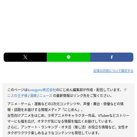
記事の内容について報告する
このページは
kusuguru株式会社
のにじめん編集部が作成・配信しています。
テ
ニスの王子様
/
漫画
/
ニュース
の最新情報はリンク先をご覧ください。
アニメ・ゲーム・漫画などの2次元コンテンツや、声優・舞台・俳優などの情
報・話題をお届けする情報メディア「にじめん」。
女性向けアニメをはじめ、少年アニメやキャラクター作品、VTuberなどストリー
マーにも幅を広げ、オタクが気になる情報を幅広くお届けしています。
さらに、アンケート・ランキング・オタ活（推し活）お役立ち情報など、女性オ
タクがワクワク楽しめるようなコンテンツも発信しています。