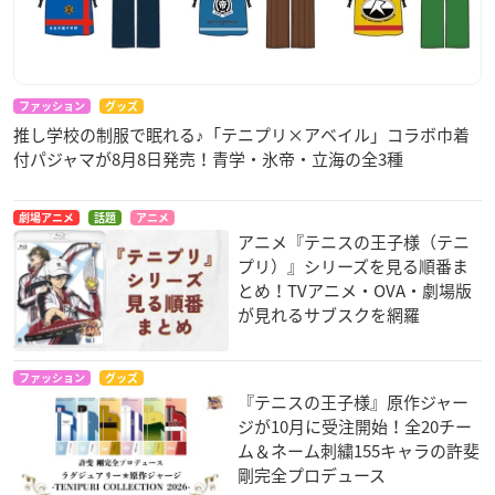
ファッション
グッズ
推し学校の制服で眠れる♪「テニプリ×アベイル」コラボ巾着
付パジャマが8月8日発売！青学・氷帝・立海の全3種
劇場アニメ
話題
アニメ
アニメ『テニスの王子様（テニ
プリ）』シリーズを見る順番ま
とめ！TVアニメ・OVA・劇場版
が見れるサブスクを網羅
ファッション
グッズ
『テニスの王子様』原作ジャー
ジが10月に受注開始！全20チー
ム＆ネーム刺繍155キャラの許斐
剛完全プロデュース