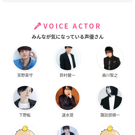
VOICE ACTOR
みんなが気になっている声優さん
宮野真守
鈴村健一
森川智之
下野紘
速水奨
諏訪部順一