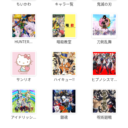
ちいかわ
キャラ一覧
鬼滅の刃
HUNTER...
暗殺教室
刀剣乱舞
サンリオ
ハイキュー!!
ヒプノシスマ...
アイドリッシ...
銀魂
呪術廻戦