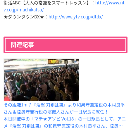
街活ABC【大人の常識をスマートレッスン】：
http://www.nt
v.co.jp/machikatsu/
★ダウンタウンDX★：
http://www.ytv.co.jp/dtdx/
関連記事
その距離1m？『活撃 刀剣乱舞』より和泉守兼定役の木村良平
さん＆陸奥守吉行役の濱健人さんが一日駅長に就任！
本日開催中の「マチ★アソビ Vol.18」の一日駅長として、アニ
メ『活撃 刀剣乱舞』の和泉守兼定役の木村良平さん、陸奥…