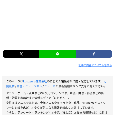
記事の内容について報告する
このページは
kusuguru株式会社
のにじめん編集部が作成・配信しています。
刀
剣乱舞
/
舞台・ミュージカル
/
ニュース
の最新情報はリンク先をご覧ください。
アニメ・ゲーム・漫画などの2次元コンテンツや、声優・舞台・俳優などの情
報・話題をお届けする情報メディア「にじめん」。
女性向けアニメをはじめ、少年アニメやキャラクター作品、VTuberなどストリー
マーにも幅を広げ、オタクが気になる情報を幅広くお届けしています。
さらに、アンケート・ランキング・オタ活（推し活）お役立ち情報など、女性オ