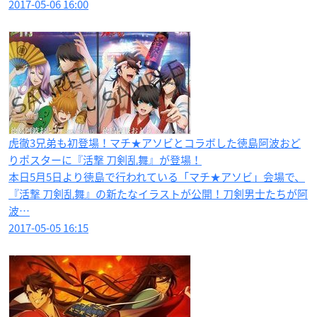
2017-05-06 16:00
虎徹3兄弟も初登場！マチ★アソビとコラボした徳島阿波おど
りポスターに『活撃 刀剣乱舞』が登場！
本日5月5日より徳島で行われている「マチ★アソビ」会場で、
『活撃 刀剣乱舞』の新たなイラストが公開！刀剣男士たちが阿
波…
2017-05-05 16:15