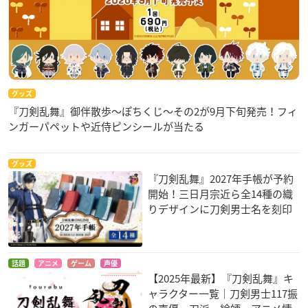
グッズ
『刀剣乱舞』御伴散歩～ぽちくじ～その2が9月下旬発売！フィ
ンガーパペットや近侍ピンシールが当たる
グッズ
『刀剣乱舞』2027年手帳が予約
開始！三日月宗近ら全14種の織
りデザインに刀剣男士名を刻印
話題
アニメ
ゲーム
声優
【2025年最新】『刀剣乱舞』キ
ャラクター一覧｜刀剣男士117振