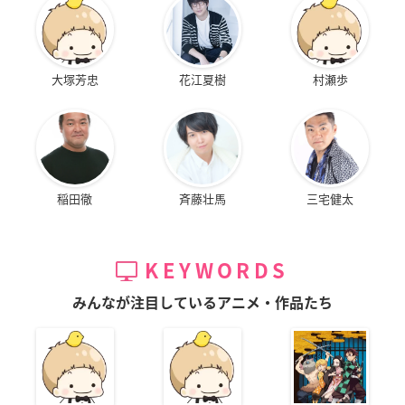
大塚芳忠
花江夏樹
村瀬歩
稲田徹
斉藤壮馬
三宅健太
KEYWORDS
みんなが注目しているアニメ・作品たち