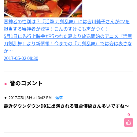
審神者の性別は？『活撃 刀剣乱舞』には皆川純子さんがCVを
担当する審神者が登場！こんのすけにも声がつく！
5月1日に先行上映会が行われた夏より放送開始のアニメ『活撃
刀剣乱舞』より新情報！今までの『刀剣乱舞』では姿は表さな
か…
2017-05-02 08:30
皆のコメント
2017年5月8日 at 3:42 PM
返信
最近ダウンダウンDXに出演される舞台俳優さん多いですね〜
0