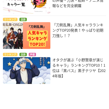
の声優・刀派・絵師・アニメ情
報などを完全網羅
ランキング
話題
「刀剣乱舞」人気キャラランキ
ングTOP20発表！やっぱり初期
刀強し！？
ランキング
話題
声優
オタクが選ぶ「小野賢章が演じ
るキャラ」ランキングTOP10！1
位は『黒バス』黒子テツヤ【202
4年版】