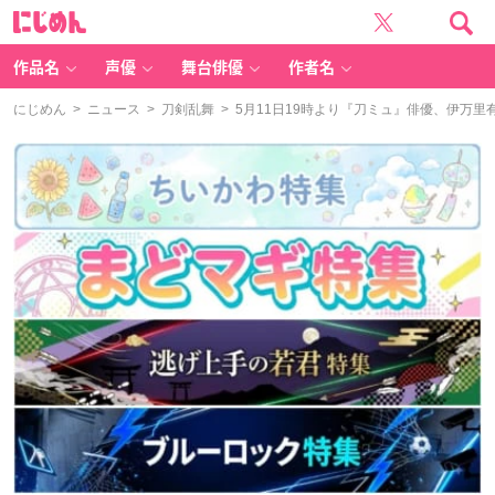
に
じ
め
ん
作品名
声優
舞台俳優
作者名
にじめん
>
ニュース
>
刀剣乱舞
> 5月11日19時より『刀ミュ』俳優、伊万