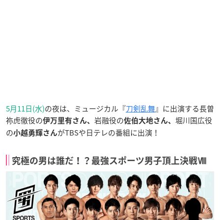
5月11日(水)
の夜は、ミュージカル『
刀剣乱舞
』に出演する長曽
祢虎徹役の
岩融役の
堀川国広役
伊万里有さん、
佐伯大地さん、
の
がTBSや日テレの番組に出演！
小越勇輝さん
究極の男は誰だ！？最強スポーツ男子頂上決戦Ⅷ