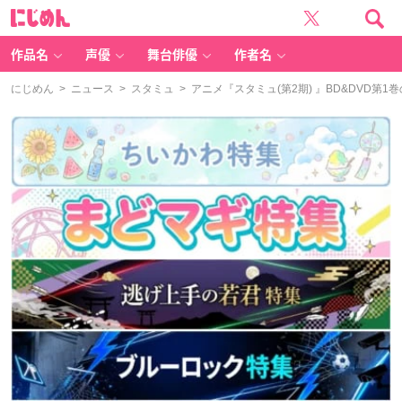
に
じ
め
ん
作品名
声優
舞台俳優
作者名
にじめん
>
ニュース
>
スタミュ
> アニメ『スタミュ(第2期) 』BD&DVD