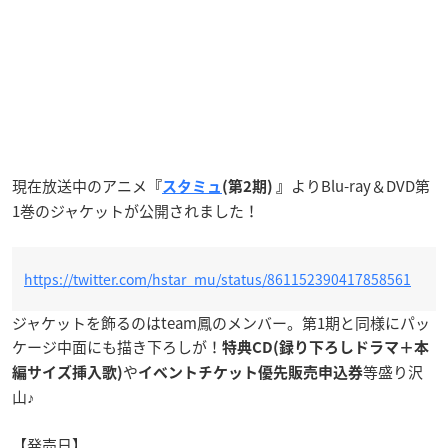
現在放送中のアニメ
よりBlu-ray＆DVD第
『
スタミュ
(第2期) 』
1巻のジャケットが公開されました！
https://twitter.com/hstar_mu/status/861152390417858561
ジャケットを飾るのはteam鳳のメンバー。第1期と同様にパッ
ケージ中面にも描き下ろしが！
特典CD(録り下ろしドラマ＋本
や
等盛り沢
編サイズ挿入歌)
イベントチケット優先販売申込券
山♪
【発売日】