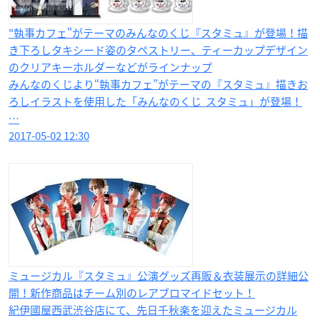
"執事カフェ"がテーマのみんなのくじ『スタミュ』が登場！描
き下ろしタキシード姿のタペストリー、ティーカップデザイン
のクリアキーホルダーなどがラインナップ
みんなのくじより“執事カフェ”がテーマの『スタミュ』描きお
ろしイラストを使用した「みんなのくじ スタミュ」が登場！
…
2017-05-02 12:30
ミュージカル『スタミュ』公演グッズ再販＆衣装展示の詳細公
開！新作商品はチーム別のレアブロマイドセット！
紀伊國屋西武渋谷店にて、先日千秋楽を迎えたミュージカル