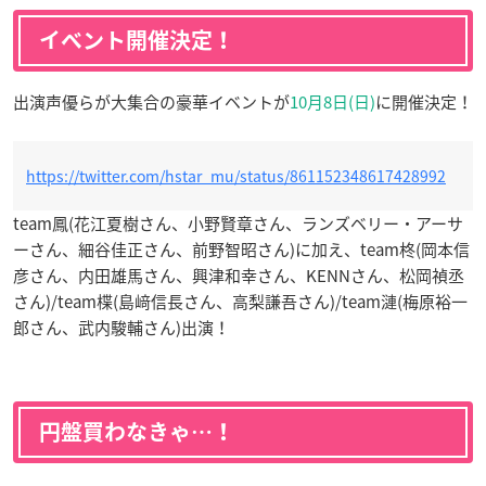
イベント開催決定！
出演声優らが大集合の豪華イベントが
10月8日(日)
に開催決定！
https://twitter.com/hstar_mu/status/861152348617428992
team鳳(花江夏樹さん、小野賢章さん、ランズベリー・アーサ
ーさん、細谷佳正さん、前野智昭さん)に加え、team柊(岡本信
彦さん、内田雄馬さん、興津和幸さん、KENNさん、松岡禎丞
さん)/team楪(島﨑信長さん、高梨謙吾さん)/team漣(梅原裕一
郎さん、武内駿輔さん)出演！
円盤買わなきゃ…！