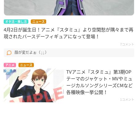
オタ活・推し活
ニュース
4月2日が誕生日！アニメ『スタミュ』より空閑愁が隅々まで再
現されたバースデーフィギュアになって登場！
7コメント
顔が変だよぉ（ ; ; ）
アニメ
ニュース
TVアニメ『スタミュ』第3期OP
テーマのジャケット・MVやミュ
ージカルソングシリーズCMなど
各種映像一挙公開！
1コメント