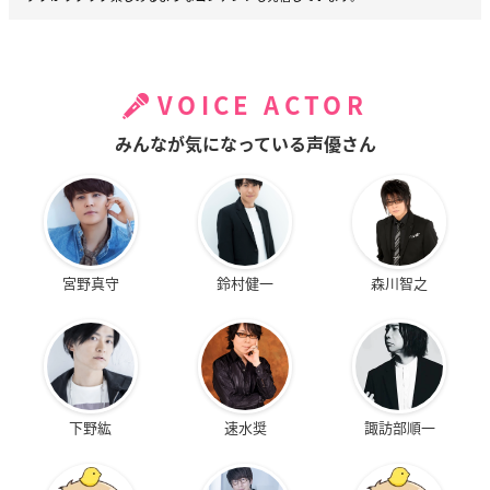
VOICE ACTOR
みんなが気になっている声優さん
宮野真守
鈴村健一
森川智之
下野紘
速水奨
諏訪部順一