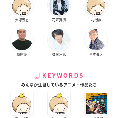
大塚芳忠
花江夏樹
村瀬歩
稲田徹
斉藤壮馬
三宅健太
KEYWORDS
みんなが注目しているアニメ・作品たち