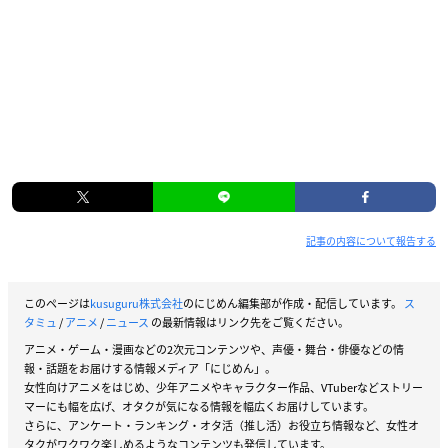
記事の内容について報告する
このページは
kusuguru株式会社
のにじめん編集部が作成・配信しています。
ス
タミュ
/
アニメ
/
ニュース
の最新情報はリンク先をご覧ください。
アニメ・ゲーム・漫画などの2次元コンテンツや、声優・舞台・俳優などの情
報・話題をお届けする情報メディア「にじめん」。
女性向けアニメをはじめ、少年アニメやキャラクター作品、VTuberなどストリー
マーにも幅を広げ、オタクが気になる情報を幅広くお届けしています。
さらに、アンケート・ランキング・オタ活（推し活）お役立ち情報など、女性オ
タクがワクワク楽しめるようなコンテンツも発信しています。