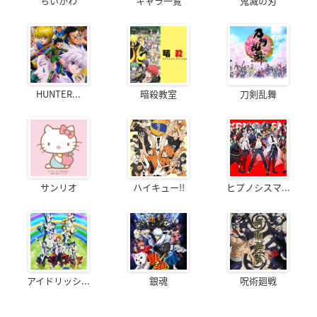
ちいかわ
キャラ一覧
鬼滅の刃
HUNTER...
暗殺教室
刀剣乱舞
サンリオ
ハイキュー!!
ヒプノシスマ...
アイドリッシ...
銀魂
呪術廻戦