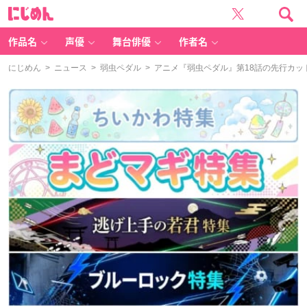
に
じ
め
ん
作品名
声優
舞台俳優
作者名
にじめん
>
ニュース
>
弱虫ペダル
> アニメ『弱虫ペダル』第18話の先行カ