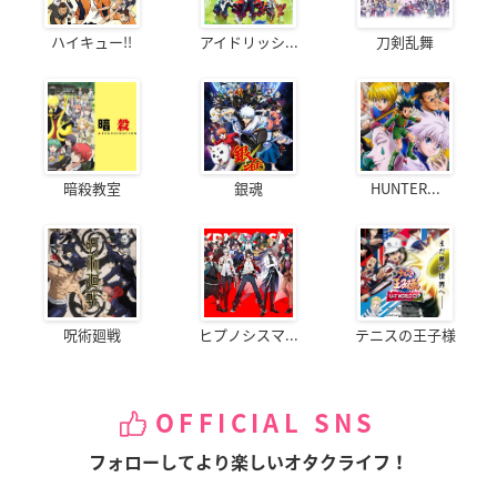
ハイキュー!!
アイドリッシ...
刀剣乱舞
暗殺教室
銀魂
HUNTER...
呪術廻戦
ヒプノシスマ...
テニスの王子様
OFFICIAL SNS
フォローしてより楽しいオタクライフ！