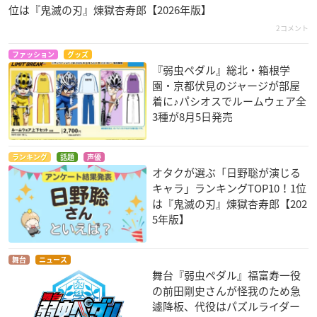
位は『鬼滅の刃』煉󠄁獄杏寿郎【2026年版】
2コメント
ファッション
グッズ
『弱虫ペダル』総北・箱根学
園・京都伏見のジャージが部屋
着に♪パシオスでルームウェア全
3種が8月5日発売
ランキング
話題
声優
オタクが選ぶ「日野聡が演じる
キャラ」ランキングTOP10！1位
は『鬼滅の刃』煉󠄁獄杏寿郎【202
5年版】
舞台
ニュース
舞台『弱虫ペダル』福富寿一役
の前田剛史さんが怪我のため急
遽降板、代役はパズルライダー