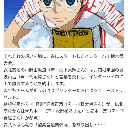
それぞれの想いを胸に、遂にスタートしたインターハイ栃木県
大会。
総北高校の小野田坂道（声・山下大輝さん）は、箱根学園の真
波山岳（声・代永翼さん）と言葉を交わし、インターハイ中に
山で勝負することを約束します。
まず各チームが狙うのはスプリンターたちによるファーストリ
ザルト。
箱根学園からは“怪道”銅橋正清（声・小野大輔さん）が、総北
高校からは青八木 一（声・松岡禎丞さん
）と鏑木一差（声・下
野紘さん
）が参戦！
青八木は必殺の「酸素音速肉弾丸」を繰り出し……！