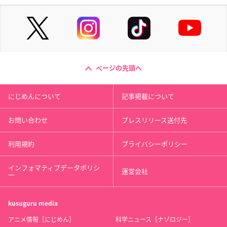
ページの先頭へ
にじめんについて
記事掲載について
お問い合わせ
プレスリリース送付先
利用規約
プライバシーポリシー
インフォマティブデータポリシ
運営会社
ー
kusuguru
media
アニメ情報［にじめん］
科学ニュース［ナゾロジー］