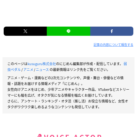
記事の内容について報告する
このページは
kusuguru株式会社
のにじめん編集部が作成・配信しています。
弱
虫ペダル
/
アニメ
/
ニュース
の最新情報はリンク先をご覧ください。
アニメ・ゲーム・漫画などの2次元コンテンツや、声優・舞台・俳優などの情
報・話題をお届けする情報メディア「にじめん」。
女性向けアニメをはじめ、少年アニメやキャラクター作品、VTuberなどストリー
マーにも幅を広げ、オタクが気になる情報を幅広くお届けしています。
さらに、アンケート・ランキング・オタ活（推し活）お役立ち情報など、女性オ
タクがワクワク楽しめるようなコンテンツも発信しています。