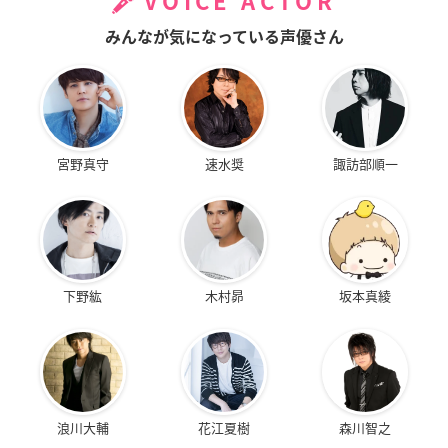
VOICE ACTOR
みんなが気になっている声優さん
宮野真守
速水奨
諏訪部順一
下野紘
木村昴
坂本真綾
浪川大輔
花江夏樹
森川智之