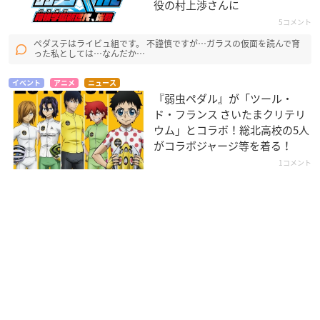
役の村上渉さんに
5コメント
ペダステはライビュ組です。 不謹慎ですが…ガラスの仮面を読んで育
った私としては…なんだか…
イベント
アニメ
ニュース
『弱虫ペダル』が「ツール・
ド・フランス さいたまクリテリ
ウム」とコラボ！総北高校の5人
がコラボジャージ等を着る！
1コメント