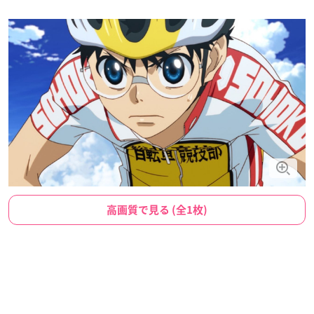
高画質で見る (全1枚)