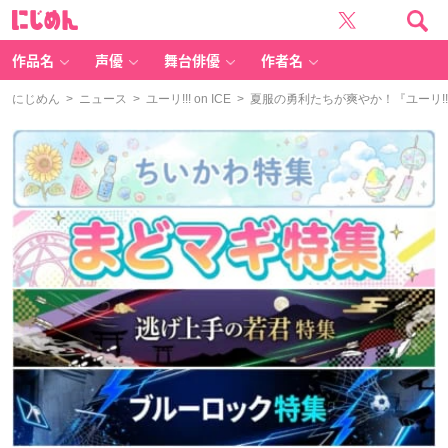
に
じ
め
ん
作品名
声優
舞台俳優
作者名
にじめん
>
ニュース
>
ユーリ!!! on ICE
> 夏服の勇利たちが爽やか！『ユーリ!!