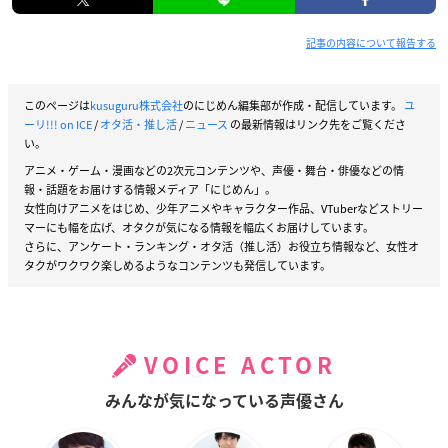
記事の内容について報告する
このページは
kusuguru株式会社
のにじめん編集部が作成・配信しています。
ユ
ーリ!!! on ICE
/
オタ活・推し活
/
ニュース
の最新情報はリンク先をご覧くださ
い。
アニメ・ゲーム・漫画などの2次元コンテンツや、声優・舞台・俳優などの情
報・話題をお届けする情報メディア「にじめん」。
女性向けアニメをはじめ、少年アニメやキャラクター作品、VTuberなどストリー
マーにも幅を広げ、オタクが気になる情報を幅広くお届けしています。
さらに、アンケート・ランキング・オタ活（推し活）お役立ち情報など、女性オ
タクがワクワク楽しめるようなコンテンツも発信しています。
VOICE ACTOR
みんなが気になっている声優さん