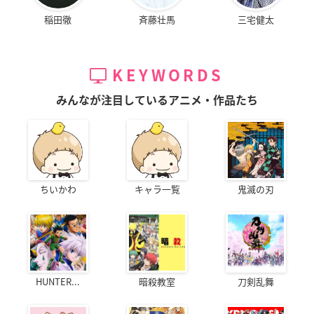
稲田徹
斉藤壮馬
三宅健太
KEYWORDS
みんなが注目しているアニメ・作品たち
ちいかわ
キャラ一覧
鬼滅の刃
HUNTER...
暗殺教室
刀剣乱舞