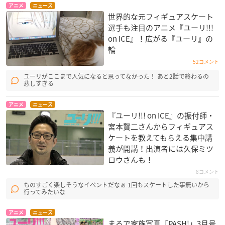
アニメ
ニュース
世界的な元フィギュアスケート
選手も注目のアニメ『ユーリ!!!
on ICE』！広がる『ユーリ』の
輪
52コメント
ユーリがここまで人気になると思ってなかった！ あと2話で終わるの
悲しすぎる
アニメ
ニュース
『ユーリ!!! on ICE』の振付師・
宮本賢二さんからフィギュアス
ケートを教えてもらえる集中講
義が開講！出演者には久保ミツ
ロウさんも！
8コメント
ものすごく楽しそうなイベントだなぁ 1回もスケートした事無いから
行ってみたいな
アニメ
ニュース
まるで家族写真「PASH!」3月号