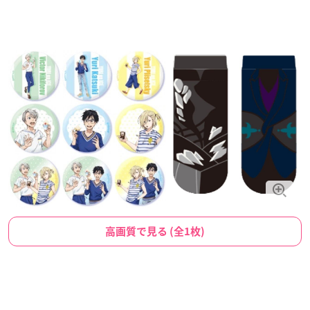
高画質で見る (全1枚)