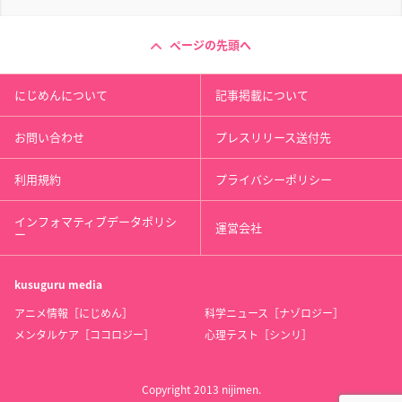
ページの先頭へ
にじめんについて
記事掲載について
お問い合わせ
プレスリリース送付先
利用規約
プライバシーポリシー
インフォマティブデータポリシ
運営会社
ー
kusuguru
media
アニメ情報［にじめん］
科学ニュース［ナゾロジー］
メンタルケア［ココロジー］
心理テスト［シンリ］
Copyright 2013 nijimen.