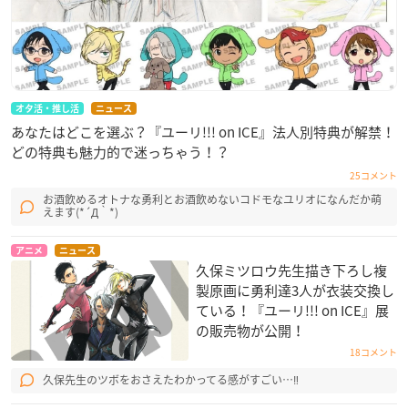
オタ活・推し活
ニュース
あなたはどこを選ぶ？『ユーリ!!! on ICE』法人別特典が解禁！
どの特典も魅力的で迷っちゃう！？
25コメント
お酒飲めるオトナな勇利とお酒飲めないコドモなユリオになんだか萌
えます(*´Д｀*)
アニメ
ニュース
久保ミツロウ先生描き下ろし複
製原画に勇利達3人が衣装交換し
ている！『ユーリ!!! on ICE』展
の販売物が公開！
18コメント
久保先生のツボをおさえたわかってる感がすごい…‼