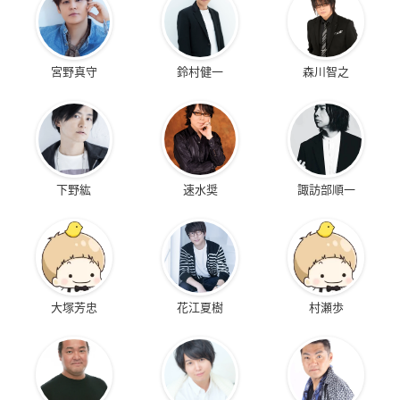
宮野真守
鈴村健一
森川智之
下野紘
速水奨
諏訪部順一
大塚芳忠
花江夏樹
村瀬歩