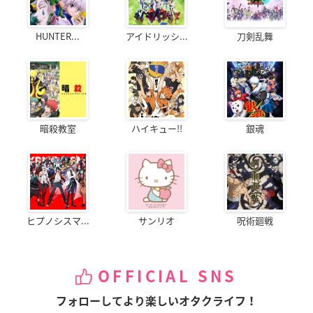
HUNTER...
アイドリッシ...
刀剣乱舞
暗殺教室
ハイキュー!!
銀魂
ヒプノシスマ...
サンリオ
呪術廻戦
OFFICIAL SNS
フォローしてより楽しいオタクライフ！