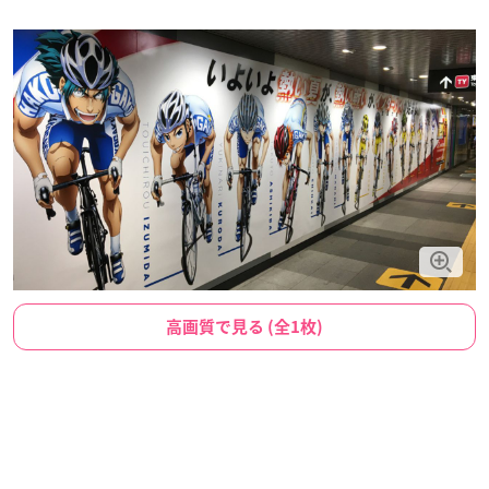
高画質で見る (全1枚)