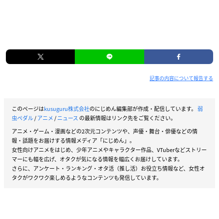
記事の内容について報告する
このページは
kusuguru株式会社
のにじめん編集部が作成・配信しています。
弱
虫ペダル
/
アニメ
/
ニュース
の最新情報はリンク先をご覧ください。
アニメ・ゲーム・漫画などの2次元コンテンツや、声優・舞台・俳優などの情
報・話題をお届けする情報メディア「にじめん」。
女性向けアニメをはじめ、少年アニメやキャラクター作品、VTuberなどストリー
マーにも幅を広げ、オタクが気になる情報を幅広くお届けしています。
さらに、アンケート・ランキング・オタ活（推し活）お役立ち情報など、女性オ
タクがワクワク楽しめるようなコンテンツも発信しています。