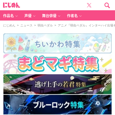
に
じ
め
ん
作品名
声優
舞台俳優
作者名
にじめん
>
ニュース
>
弱虫ペダル
> アニメ『弱虫ペダル』インターハイ出場