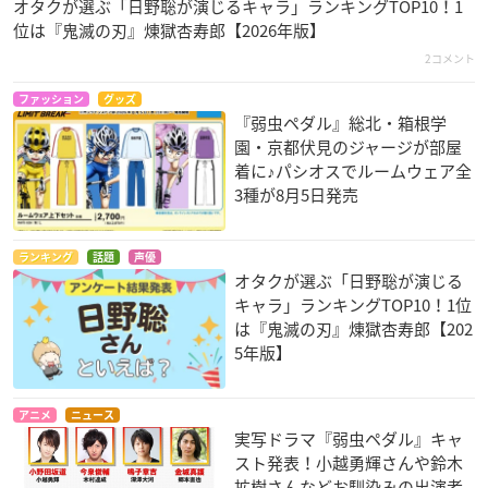
オタクが選ぶ「日野聡が演じるキャラ」ランキングTOP10！1
位は『鬼滅の刃』煉󠄁獄杏寿郎【2026年版】
2コメント
ファッション
グッズ
『弱虫ペダル』総北・箱根学
園・京都伏見のジャージが部屋
着に♪パシオスでルームウェア全
3種が8月5日発売
ランキング
話題
声優
オタクが選ぶ「日野聡が演じる
キャラ」ランキングTOP10！1位
は『鬼滅の刃』煉󠄁獄杏寿郎【202
5年版】
アニメ
ニュース
実写ドラマ『弱虫ペダル』キャ
スト発表！小越勇輝さんや鈴木
拡樹さんなどお馴染みの出演者