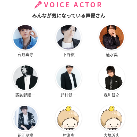
VOICE ACTOR
みんなが気になっている声優さん
宮野真守
下野紘
速水奨
諏訪部順一
鈴村健一
森川智之
花江夏樹
村瀬歩
大塚芳忠