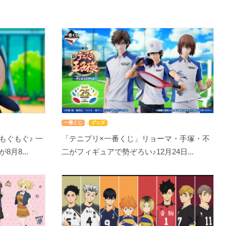
一番くじ
グッズ
もぐもぐ♪ 一
「テニプリ×一番くじ」リョーマ・手塚・不
月8...
二がフィギュアで勢ぞろい♪12月24日...