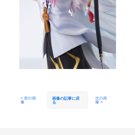
< 前の画
次の画
画像の記事に戻
像
像 >
る