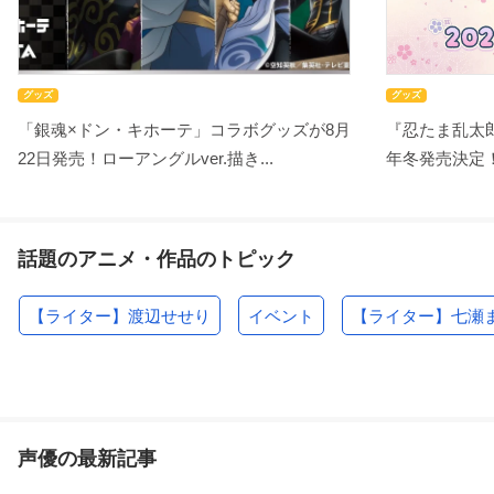
グッズ
グッズ
「銀魂×ドン・キホーテ」コラボグッズが8月
『忍たま乱太郎
22日発売！ローアングルver.描き...
年冬発売決定！
話題のアニメ・作品のトピック
【ライター】渡辺せせり
イベント
【ライター】七瀬
声優の最新記事