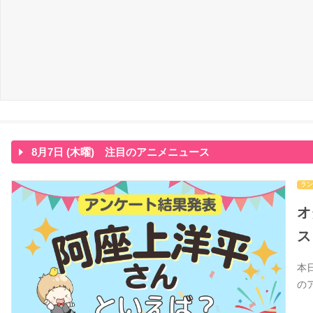
8月7日 (木曜) 注目のアニメニュース
ラン
オ
ス
本
の