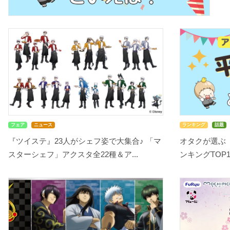
フェア
ニュース
ランキング
話題
『ツイステ』23人がシェフ姿で大集合♪ 「マ
オタクが選ぶ
スターシェフ」アクスタ全22種＆ア...
ンキングTOP10