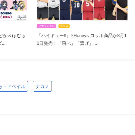
ファッション
グッズ
まどか＆ほむら
『ハイキュー!!』×Honeys コラボ商品が8月1
..
9日発売！「飛べ」「繋げ」...
ら・アベイル
ナガノ