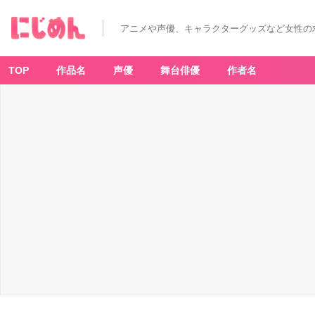
“こ
の
く
アニメや声優、キャラクターグッズなど女性の
ら
い”が
ち
ょ
う
TOP
作品名
声優
舞台俳優
作者名
ど
い
い
新
フ
ィ
ギ
ュ
ア
シ
リ
ー
ズ
「C
o
n
o
Fi
g」
登
場！
第
一
弾
は
『鬼
滅
の
刃』
『F
G
O』
の
キ
ャ