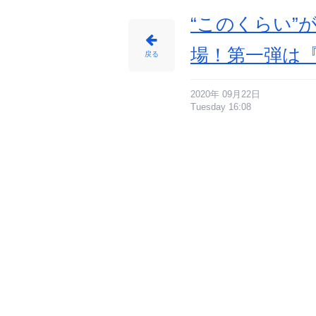
ラ
全
5
“このくらい”
種
が
登
場
場！第一弾は『
_
戻る
9
番
目
の
画
像
2020年 09月22日
-
Tuesday 16:08
ア
ニ
メ
情
報
サ
イ
ト
に
じ
め
ん