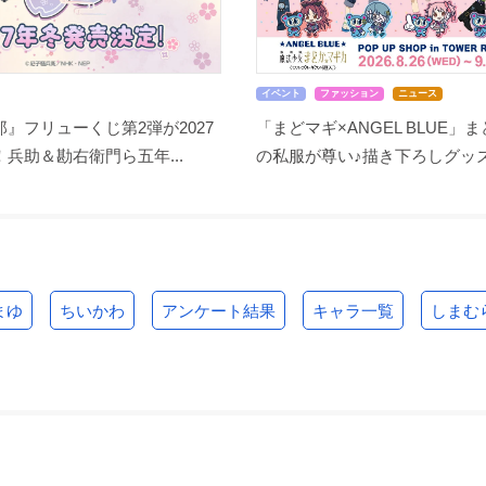
イベント
ファッション
ニュース
』フリューくじ第2弾が2027
「まどマギ×ANGEL BLUE」
兵助＆勘右衛門ら五年...
の私服が尊い♪描き下ろしグッズ.
まゆ
ちいかわ
アンケート結果
キャラ一覧
しまむ