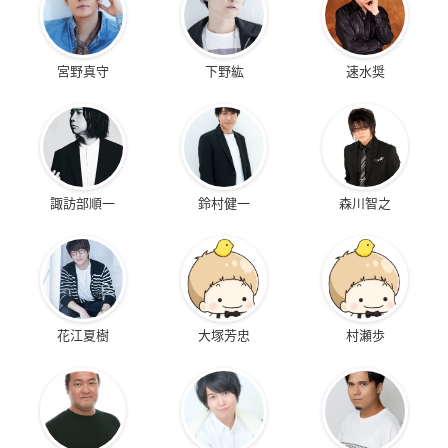
宮野真守
下野紘
速水奨
諏訪部順一
鈴村健一
森川智之
花江夏樹
大塚芳忠
村瀬歩