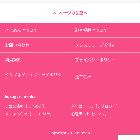
ページの先頭へ
にじめんについて
記事掲載について
お問い合わせ
プレスリリース送付先
利用規約
プライバシーポリシー
インフォマティブデータポリシ
運営会社
ー
kusuguru
media
アニメ情報［にじめん］
科学ニュース［ナゾロジー］
メンタルケア［ココロジー］
心理テスト［シンリ］
Copyright 2013 nijimen.