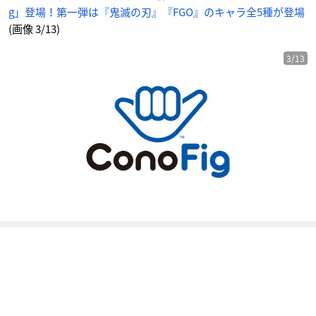
5
g」登場！第一弾は『鬼滅の刃』『FGO』のキャラ全5種が登場
種
が
登
(画像 3/13)
場
_
3
番
3/13
目
の
画
像
-
ア
ニ
メ
情
報
サ
イ
ト
に
じ
め
ん