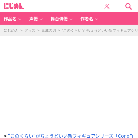
“こ
に
の
じ
く
め
ら
ん
い”が
ち
作品名
声優
舞台俳優
作者名
ょ
う
ど
い
にじめん
>
グッズ
>
鬼滅の刃
>
“このくらい”がちょうどいい新フィギュアシリ
い
新
フ
ィ
ギ
ュ
ア
シ
リ
ー
ズ
「C
o
n
o
Fi
g」
登
場！
第
一
弾
は
『鬼
滅
の
刃』
『F
G
O』
の
キ
ャ
ラ
“このくらい”がちょうどいい新フィギュアシリーズ「ConoFi
<
全