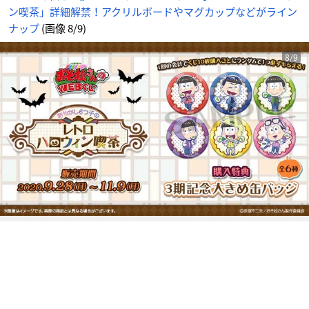
な
ン喫茶」詳細解禁！アクリルボードやマグカップなどがライン
ど
が
ラ
ナップ
(画像 8/9)
イ
ン
ナ
ッ
8/9
プ
_
8
番
目
の
画
像
-
ア
ニ
メ
情
報
サ
イ
ト
に
じ
め
ん