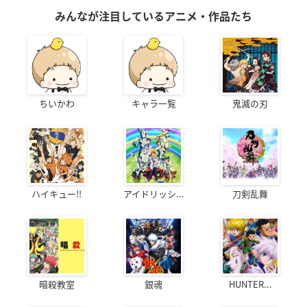
みんなが注目しているアニメ・作品たち
ちいかわ
キャラ一覧
鬼滅の刃
ハイキュー!!
アイドリッシ...
刀剣乱舞
暗殺教室
銀魂
HUNTER...