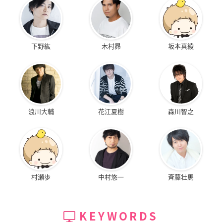
下野紘
木村昴
坂本真綾
浪川大輔
花江夏樹
森川智之
村瀬歩
中村悠一
斉藤壮馬
KEYWORDS