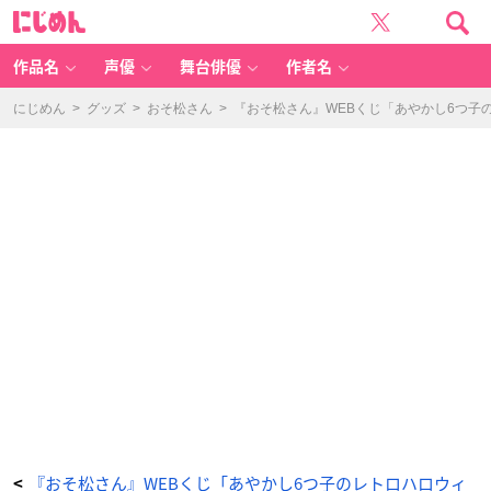
『お
に
そ
じ
松
め
さ
ん
ん』
W
作品名
声優
舞台俳優
作者名
E
B
く
じ
にじめん
>
グッズ
>
おそ松さん
>
『おそ松さん』WEBくじ「あやかし6つ
「あ
や
か
し
6
つ
子
の
レ
ト
ロ
ハ
ロ
ウ
ィ
ン
喫
茶」
詳
細
解
禁！
ア
ク
リ
ル
ボ
ー
ド
や
マ
グ
カ
ッ
『おそ松さん』WEBくじ「あやかし6つ子のレトロハロウィ
<
プ