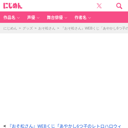
『お
に
そ
じ
松
め
さ
ん
ん』
W
作品名
声優
舞台俳優
作者名
E
B
く
じ
にじめん
>
グッズ
>
おそ松さん
>
『おそ松さん』WEBくじ「あやかし6つ
「あ
や
か
し
6
つ
子
の
レ
ト
ロ
ハ
ロ
ウ
ィ
ン
喫
茶」
詳
細
解
禁！
ア
ク
リ
ル
ボ
ー
ド
や
マ
グ
カ
ッ
『おそ松さん』WEBくじ「あやかし6つ子のレトロハロウィ
<
プ