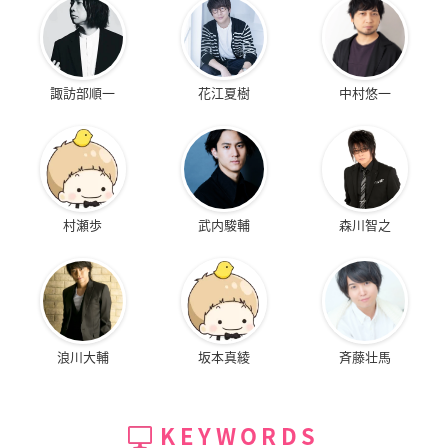
諏訪部順一
花江夏樹
中村悠一
村瀬歩
武内駿輔
森川智之
浪川大輔
坂本真綾
斉藤壮馬
KEYWORDS