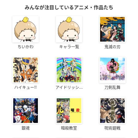
みんなが注目しているアニメ・作品たち
ちいかわ
キャラ一覧
鬼滅の刃
ハイキュー!!
アイドリッシ...
刀剣乱舞
銀魂
暗殺教室
呪術廻戦