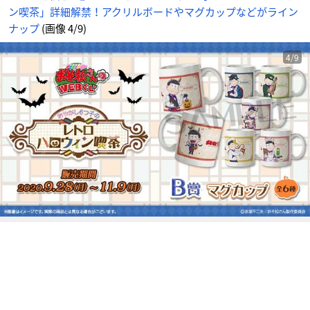
な
ン喫茶」詳細解禁！アクリルボードやマグカップなどがライン
ど
が
ラ
ナップ
(画像 4/9)
イ
ン
ナ
ッ
4/9
プ
_
4
番
目
の
画
像
-
ア
ニ
メ
情
報
サ
イ
ト
に
じ
め
ん