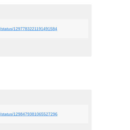
_r4g/status/1297783221191491584
_r4g/status/1298479381065527296