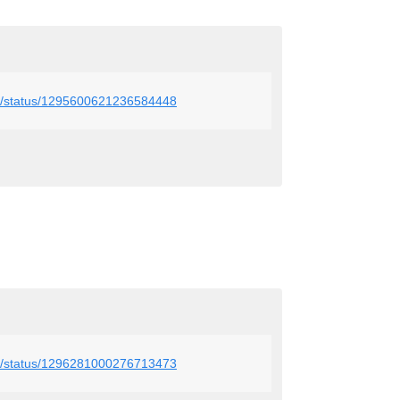
_r4g/status/1295600621236584448
_r4g/status/1296281000276713473