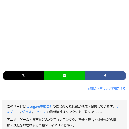
記事の内容について報告する
このページは
kusuguru株式会社
のにじめん編集部が作成・配信しています。
デ
ィズニー
/
グッズ
/
ニュース
の最新情報はリンク先をご覧ください。
アニメ・ゲーム・漫画などの2次元コンテンツや、声優・舞台・俳優などの情
報・話題をお届けする情報メディア「にじめん」。