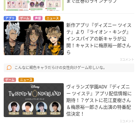
まで圧巻のラインナップ
アプリ
ゲーム
声優
ニュース
新作アプリ『ディズニー ツイス
テ』より『ライオン・キング』
インスパイアの新キャラが公
開！キャストに梅原裕一郎さん
ら
3コメント
こんなに褐色キャラだらけの女性向けゲーム珍しいな。
ゲーム
ニュース
ヴィランズ学園ADV『ディズニ
ー ツイステ』アプリ配信情報に
期待！？ゲストに花江夏樹さん
＆梅原裕一郎さん出演の特番配
信決定！
1コメント