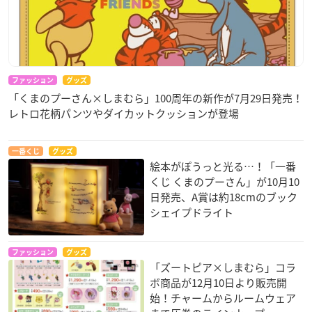
ファッション
グッズ
「くまのプーさん×しまむら」100周年の新作が7月29日発売！
レトロ花柄パンツやダイカットクッションが登場
一番くじ
グッズ
絵本がぽうっと光る…！「一番
くじ くまのプーさん」が10月10
日発売、A賞は約18cmのブック
シェイプドライト
ファッション
グッズ
「ズートピア×しまむら」コラ
ボ商品が12月10日より販売開
始！チャームからルームウェア