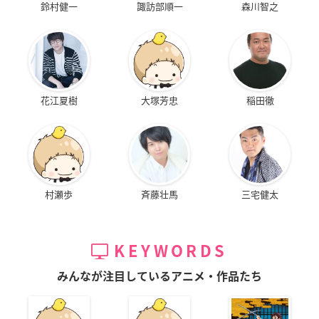
鈴村健一
諏訪部順一
森川智之
花江夏樹
大塚芳忠
稲田徹
村瀬歩
斉藤壮馬
三宅健太
KEYWORDS
みんなが注目しているアニメ・作品たち