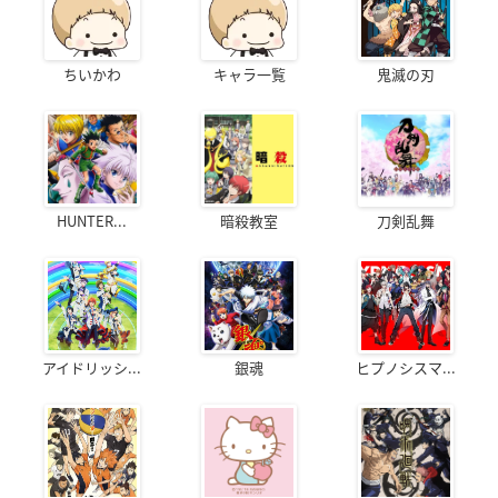
ちいかわ
キャラ一覧
鬼滅の刃
HUNTER...
暗殺教室
刀剣乱舞
アイドリッシ...
銀魂
ヒプノシスマ...