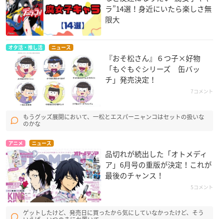
ラ”14選！身近にいたら楽しさ無
限大
オタ活・推し活
ニュース
『おそ松さん』６つ子×好物
「もぐもぐシリーズ 缶バッ
チ」発売決定！
7コメント
もうグッズ展開において、一松とエスパーニャンコはセットの扱いな
のかな
アニメ
ニュース
品切れが続出した「オトメディ
ア」6月号の重版が決定！これが
最後のチャンス！
5コメント
ゲットしたけど、発売日に買ったから気にしていなかったけど、そう