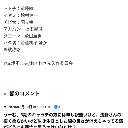
トト子：遠藤綾
イヤミ：鈴村健一
チビ太：國立幸
デカパン：上田燿司
ダヨーン：飛田展男
ハタ坊：斎藤桃子 ほか
※敬称略
©赤塚不二夫/おそ松さん製作委員会
皆のコメント
2020年8月12日 at 9:53 PM
返信
うーむ、3期のキャラデの方には申し訳無いけど、浅野さんの
描く柔らかいけど生き生きとした線の良さが消えちゃってる感
がどうにも残念に思うのは自分だけ？