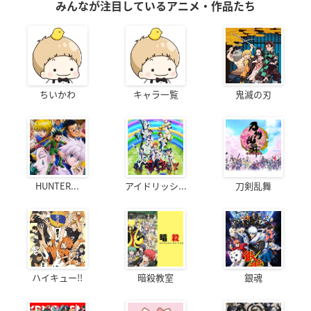
みんなが注目しているアニメ・作品たち
ちいかわ
キャラ一覧
鬼滅の刃
HUNTER...
アイドリッシ...
刀剣乱舞
ハイキュー!!
暗殺教室
銀魂