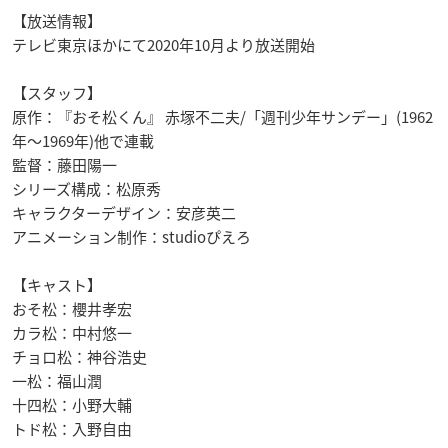
【放送情報】
テレビ東京ほかにて2020年10月より放送開始
【スタッフ】
原作：『おそ松くん』 赤塚不二夫/「週刊少年サンデー」(1962
年〜1969年)他で連載
監督：藤田陽一
シリーズ構成：松原秀
キャラクターデザイン：安彦英二
アニメーション制作：studioぴえろ
【キャスト】
おそ松：櫻井孝宏
カラ松：中村悠一
チョロ松：神谷浩史
一松：福山潤
十四松：小野大輔
トド松：入野自由