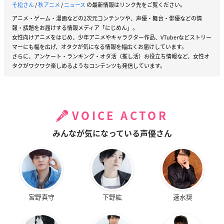
そ松さん
/
秋アニメ
/
ニュース
の最新情報はリンク先をご覧ください。
アニメ・ゲーム・漫画などの2次元コンテンツや、声優・舞台・俳優などの情
報・話題をお届けする情報メディア「にじめん」。
女性向けアニメをはじめ、少年アニメやキャラクター作品、VTuberなどストリー
マーにも幅を広げ、オタクが気になる情報を幅広くお届けしています。
さらに、アンケート・ランキング・オタ活（推し活）お役立ち情報など、女性オ
タクがワクワク楽しめるようなコンテンツも発信しています。
VOICE ACTOR
みんなが気になっている声優さん
宮野真守
下野紘
速水奨