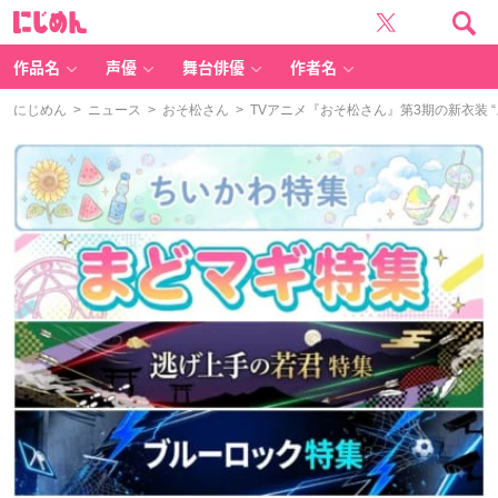
に
じ
め
ん
作品名
声優
舞台俳優
作者名
にじめん
>
ニュース
>
おそ松さん
> TVアニメ『おそ松さん』第3期の新衣装