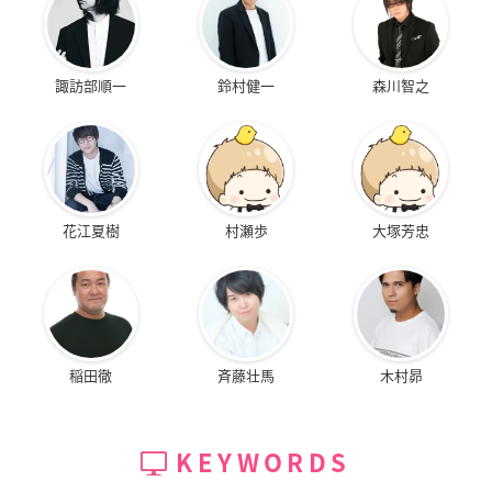
諏訪部順一
鈴村健一
森川智之
花江夏樹
村瀬歩
大塚芳忠
稲田徹
斉藤壮馬
木村昴
KEYWORDS