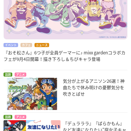
イベント
カフェ
ニュース
『おそ松さん』6つ子が全員ゲーマーに♪ mixx gardenコラボカ
フェが9月4日開幕！描き下ろし＆ちびキャラ登場
話題
アニメ
気分が上がるアニソン26選！神
曲たちで休み明けの憂鬱気分を
吹きとばせ
話題
アニメ
『デュラララ』『ばらかもん』
など友達になりたい“腐女子キャ