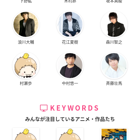
下野紘
木村昴
坂本真綾
浪川大輔
花江夏樹
森川智之
村瀬歩
中村悠一
斉藤壮馬
KEYWORDS
みんなが注目しているアニメ・作品たち