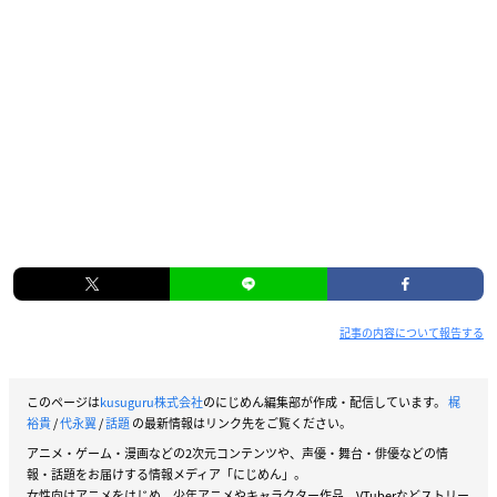
記事の内容について報告する
このページは
kusuguru株式会社
のにじめん編集部が作成・配信しています。
梶
裕貴
/
代永翼
/
話題
の最新情報はリンク先をご覧ください。
アニメ・ゲーム・漫画などの2次元コンテンツや、声優・舞台・俳優などの情
報・話題をお届けする情報メディア「にじめん」。
女性向けアニメをはじめ、少年アニメやキャラクター作品、VTuberなどストリー