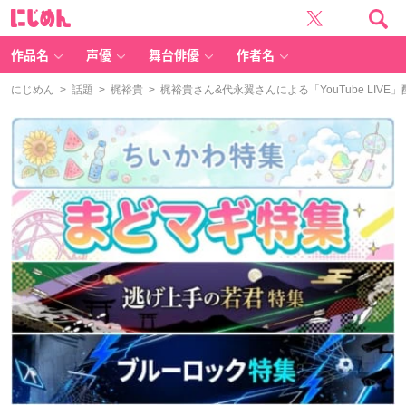
に
じ
め
ん
作品名
声優
舞台俳優
作者名
にじめん
>
話題
>
梶裕貴
> 梶裕貴さん&代永翼さんによる「YouTube LIV