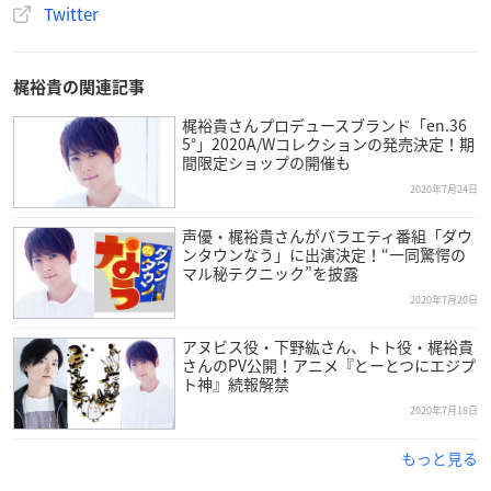
Twitter
梶裕貴の関連記事
梶裕貴さんプロデュースブランド「en.36
5°」2020A/Wコレクションの発売決定！期
間限定ショップの開催も
2020年7月24日
声優・梶裕貴さんがバラエティ番組「ダウ
ンタウンなう」に出演決定！“一同驚愕の
マル秘テクニック”を披露
2020年7月20日
アヌビス役・下野紘さん、トト役・梶裕貴
さんのPV公開！アニメ『とーとつにエジプ
ト神』続報解禁
2020年7月18日
もっと見る