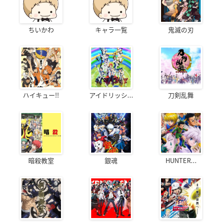
ちいかわ
キャラ一覧
鬼滅の刃
ハイキュー!!
アイドリッシ...
刀剣乱舞
暗殺教室
銀魂
HUNTER...