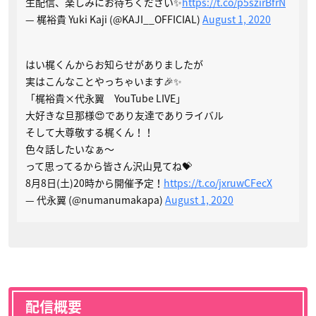
生配信、楽しみにお待ちください✨
https://t.co/p5szirBfrN
— 梶裕貴 Yuki Kaji (@KAJI__OFFICIAL)
August 1, 2020
はい梶くんからお知らせがありましたが
実はこんなことやっちゃいます🎉✨
「梶裕貴×代永翼 YouTube LIVE」
大好きな旦那様😍であり友達でありライバル
そして大尊敬する梶くん！！
色々話したいなぁ〜
って思ってるから皆さん沢山見てね💝
8月8日(土)20時から開催予定！
https://t.co/jxruwCFecX
— 代永翼 (@numanumakapa)
August 1, 2020
配信概要