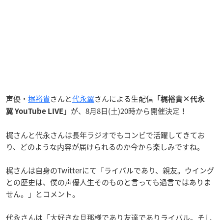
声優・
梶裕貴
さんと
代永翼
さんによる生配信「
梶裕貴×代永
」が、8月8日(土)20時から開催決定！
翼 YouTube LIVE
梶さんと代永さんは長年ラジオでもコンビで活躍してきてお
り、どのような内容が届けられるのか今から楽しみですね。
梶さんは自身のTwitterにて「ライバルであり、親友。ウイング
との歴史は、僕の声優人生そのものと言っても過言ではありま
せん。」とコメント。
代永さんは「大好きな旦那様であり友達でありライバル。そし