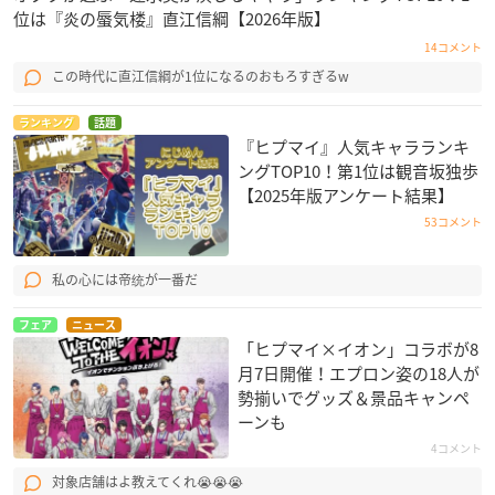
位は『炎の蜃気楼』直江信綱【2026年版】
14コメント
この時代に直江信綱が1位になるのおもろすぎるw
ランキング
話題
『ヒプマイ』人気キャラランキ
ングTOP10！第1位は観音坂独歩
【2025年版アンケート結果】
53コメント
私の心には帝统が一番だ
フェア
ニュース
「ヒプマイ×イオン」コラボが8
月7日開催！エプロン姿の18人が
勢揃いでグッズ＆景品キャンペ
ーンも
4コメント
対象店舗はよ教えてくれ😭😭😭