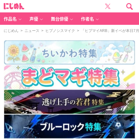
に
じ
め
ん
作品名
声優
舞台俳優
作者名
にじめん
>
ニュース
>
ヒプノシスマイク
> 「ヒプマイARB」新イベが本日7月