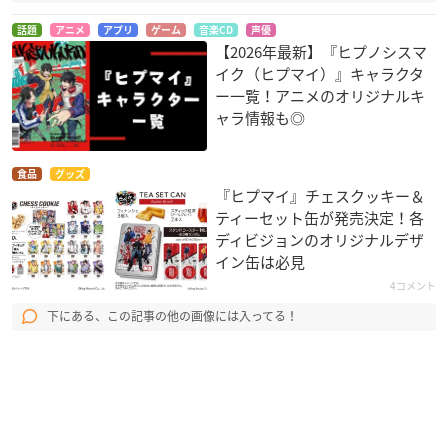
話題
アニメ
アプリ
ゲーム
音楽CD
声優
【2026年最新】『ヒプノシスマ
イク（ヒプマイ）』キャラクタ
ー一覧！アニメのオリジナルキ
ャラ情報も◎
食品
グッズ
『ヒプマイ』チェスクッキー＆
ティーセット缶が発売決定！各
ディビジョンのオリジナルデザ
イン缶は必見
4コメント
下にある、この記事の他の画像には入ってる！