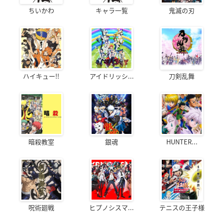
ちいかわ
キャラ一覧
鬼滅の刃
ハイキュー!!
アイドリッシ...
刀剣乱舞
暗殺教室
銀魂
HUNTER...
呪術廻戦
ヒプノシスマ...
テニスの王子様