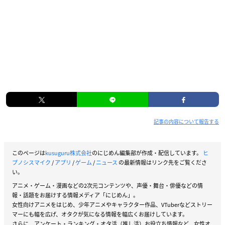
記事の内容について報告する
このページは
kusuguru株式会社
のにじめん編集部が作成・配信しています。
ヒ
プノシスマイク
/
アプリ
/
ゲーム
/
ニュース
の最新情報はリンク先をご覧くださ
い。
アニメ・ゲーム・漫画などの2次元コンテンツや、声優・舞台・俳優などの情
報・話題をお届けする情報メディア「にじめん」。
女性向けアニメをはじめ、少年アニメやキャラクター作品、VTuberなどストリー
マーにも幅を広げ、オタクが気になる情報を幅広くお届けしています。
さらに、アンケート・ランキング・オタ活（推し活）お役立ち情報など、女性オ