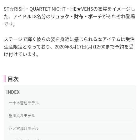
ST☆RISH・QUARTET NIGHT・HE★VENSの衣裳をイメージし
た、アイドル18名分の
がそれぞれ登場
リュック・財布・ポーチ
です。
ステージで輝く彼らの姿を⾝近に感じられる本アイテムは受注
⽣産限定となっており、2020年8月17日(月)12:00まで予約を受
け付けています。
目次
一十木音也モデル
聖川真斗モデル
四ノ宮那月モデル