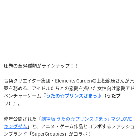
圧巻の全54種類がラインナップ！！
音楽クリエイター集団・Elements Gardenの上松範康さんが原
案を務める、アイドルたちとの恋愛を描いた女性向け恋愛アド
ベンチャーゲーム
『
うたの☆プリンスさまっ♪
（うたプ
。
リ）』
昨年公開された「
劇場版 うたの☆プリンスさまっ♪ マジLOVE
キングダム
」と、アニメ・ゲーム作品とコラボするファッショ
ンブランド「SuperGroupies」がコラボ！