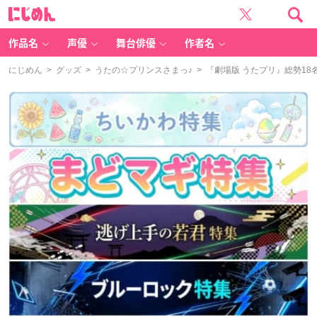
に
じ
め
ん
作品名
声優
舞台俳優
作者名
にじめん
>
グッズ
>
うたの☆プリンスさまっ♪
> 『劇場版 うたプリ』総勢18