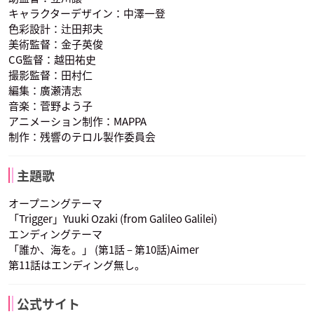
キャラクターデザイン：中澤一登
色彩設計：辻田邦夫
美術監督：金子英俊
CG監督：越田祐史
撮影監督：田村仁
編集：廣瀬清志
音楽：菅野よう子
アニメーション制作：MAPPA
制作：残響のテロル製作委員会
主題歌
オープニングテーマ
「Trigger」Yuuki Ozaki (from Galileo Galilei)
エンディングテーマ
「誰か、海を。」 (第1話 – 第10話)Aimer
第11話はエンディング無し。
公式サイト