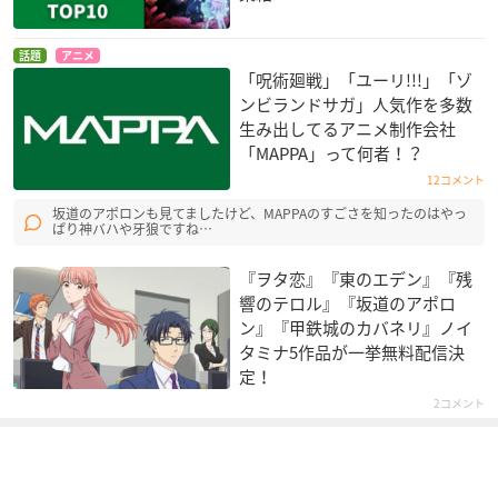
話題
アニメ
「呪術廻戦」「ユーリ!!!」「ゾ
ンビランドサガ」人気作を多数
生み出してるアニメ制作会社
「MAPPA」って何者！？
12コメント
坂道のアポロンも見てましたけど、MAPPAのすごさを知ったのはやっ
ぱり神バハや牙狼ですね…
『ヲタ恋』『東のエデン』『残
響のテロル』『坂道のアポロ
ン』『甲鉄城のカバネリ』ノイ
タミナ5作品が一挙無料配信決
定！
2コメント