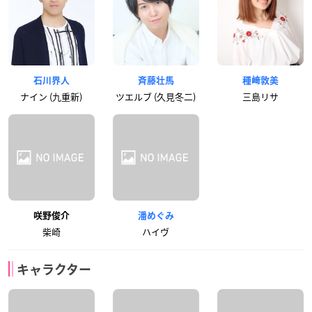
石川界人
斉藤壮馬
種﨑敦美
ナイン (九重新)
ツエルブ (久見冬二)
三島リサ
咲野俊介
潘めぐみ
柴崎
ハイヴ
キャラクター