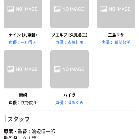
ナイン (九重新)
ツエルブ (久見冬二)
三島リサ
声優：石川界人
声優：斉藤壮馬
声優： 種﨑敦美
柴崎
ハイヴ
声優：咲野俊介
声優：潘めぐみ
スタッフ
原案・監督：渡辺信一郎
助監督：立川譲