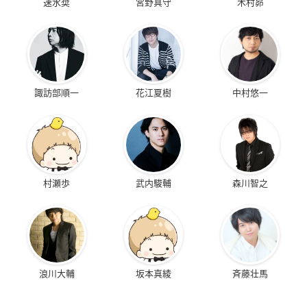
速水奨
宮野真守
木村昴
諏訪部順一
花江夏樹
中村悠一
村瀬歩
武内駿輔
森川智之
浪川大輔
坂本真綾
斉藤壮馬