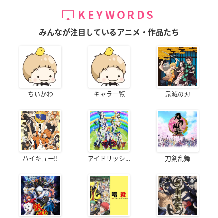
KEYWORDS
みんなが注目しているアニメ・作品たち
ちいかわ
キャラ一覧
鬼滅の刃
ハイキュー!!
アイドリッシ...
刀剣乱舞