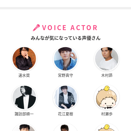
の影」
ERSPACE -亜空の深
淵-
小早川ティナ
アスタ・アルハン
VOICE ACTOR
みんなが気になっている声優さん
劇場版 Wake Up, Gi
rls! 七人のアイドル
速水奨
宮野真守
木村昴
小早川ティナ
諏訪部順一
花江夏樹
村瀬歩