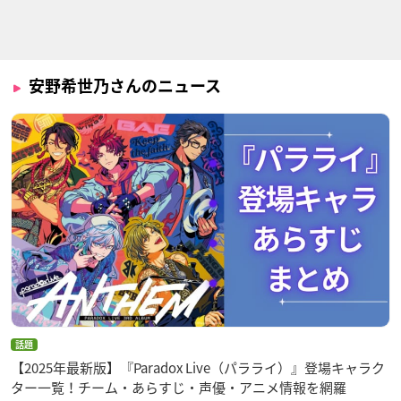
ブラッククローバー
異世界食堂
冴えない彼女の育て
かた♭
チャーミー・パピッ
サラ
トソン
加藤恵
安野希世乃さんのニュース
マクロスΔ
あんハピ♪
うしおととら（第3
クール）
カナメ・バッカニア
久米川牡丹
井上真由子
話題
【2025年最新版】『Paradox Live（パラライ）』登場キャラク
ター一覧！チーム・あらすじ・声優・アニメ情報を網羅