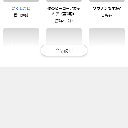
かくしごと
僕のヒーローアカデ
ソウナン​ですか?
ミア（第4期）
墨田羅砂
天谷睦
波動ねじれ
スター☆トゥインク
オーバーロードⅢ
デスマーチからはじ
ルプリキュア
まる異世界狂想曲
ラナー
キュアソレイユ、天
ナナ
宮えれな