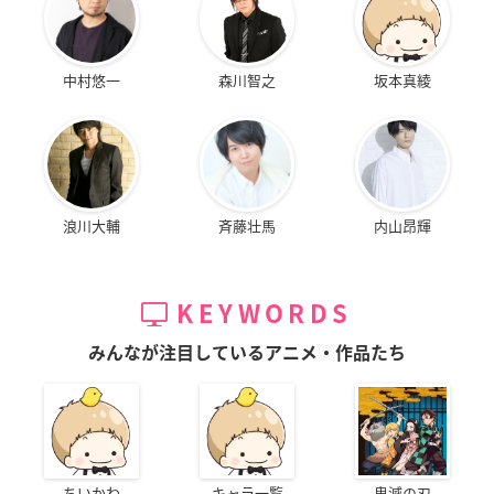
中村悠一
森川智之
坂本真綾
浪川大輔
斉藤壮馬
内山昂輝
KEYWORDS
みんなが注目しているアニメ・作品たち
ちいかわ
キャラ一覧
鬼滅の刃