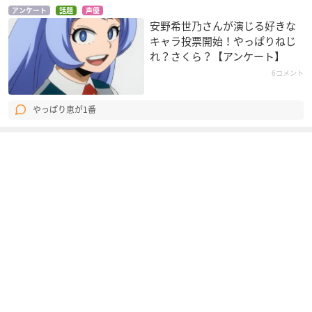
アンケート
話題
声優
墨田羅砂
安野希世乃さんが演じる好きな
キャラ投票開始！やっぱりねじ
れ？さくら？【アンケート】
6コメント
やっぱり恵が1番
冴えない彼女の育て
劇場版マクロスΔ 激
続･劇場版 後篇 「Wa
かた Fine
情のワルキューレ
ke Up, Girls！ Beyo
nd the Bottom」
加藤恵
カナメ・バッカニア
小早川ティナ
続･劇場版 前篇 「Wa
劇場版 アイカツ！
劇場版 モーレツ宇宙
ke Up, Girls！ 青春
海賊 ABYSS OF HYP
北大路さくら