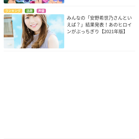
Re：␣ ハマトラ
パックワールド
Wake Up, Girls!
コネコ
ピンキー
小早川ティナ
ランキング
話題
声優
みんなの「安野希世乃さんとい
えば？」結果発表！あのヒロイ
ンがぶっちぎり【2021年版】
ハマトラ
断裁分離のクライム
アイカツ！
エッジ
コネコ
北大路さくら
美墨かしこ
モーレツ宇宙海賊
NO.6
劇場編集版 かくしご
と ―ひめごとはなん
アスタ・アルハンコ
沙布
ですか―