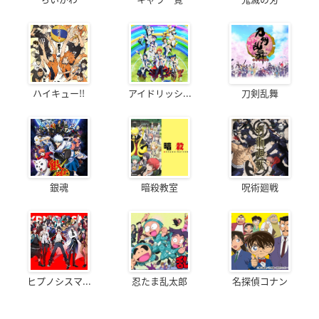
ハイキュー!!
アイドリッシ...
刀剣乱舞
銀魂
暗殺教室
呪術廻戦
ヒプノシスマ...
忍たま乱太郎
名探偵コナン