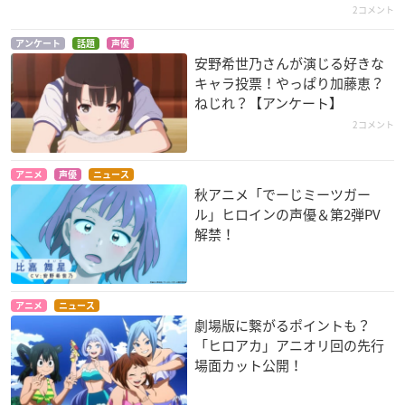
シュヴァルツェスマ
想いのかけら
うしおととら
2コメント
ーケン
佐藤陽菜
井上真由子
グレーテル・イェッ
アンケート
話題
声優
ケルン
安野希世乃さんが演じる好きな
キャラ投票！やっぱり加藤恵？
ねじれ？【アンケート】
2コメント
アニメ
声優
ニュース
秋アニメ「でーじミーツガー
ル」ヒロインの声優＆第2弾PV
トリアージX
冴えない彼女の育て
寄生獣 セイの格率
解禁！
かた
村咲薫
立川裕子
加藤恵
アニメ
ニュース
劇場版に繋がるポイントも？
「ヒロアカ」アニオリ回の先行
場面カット公開！