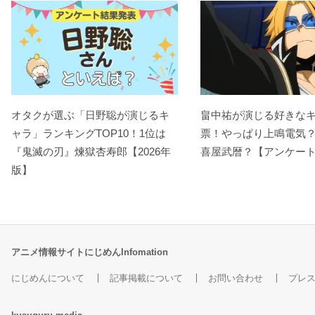
オタクが選ぶ「日野聡が演じるキ
畠中祐が演じる好きな
ャラ」ランキングTOP10！1位は
票！やっぱり上鳴電気
『鬼滅の刃』煉󠄁獄杏寿郎【2026年
喜屋武暦？【アンケー
版】
アニメ情報サイトにじめんInfomation
にじめんについて
記事掲載について
お問い合わせ
プレ