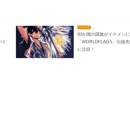
ニュース
・
83か国の国旗がイケメン
がイ
「WORLDFLAGS」伝統
に注目！