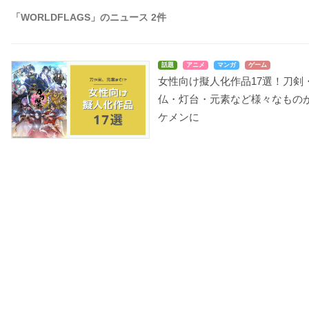
「WORLDFLAGS」のニュース 2件
話題
アニメ
マンガ
ゲーム
女性向け擬人化作品17選！刀剣
仏・灯台・元素など様々なもの
ケメンに