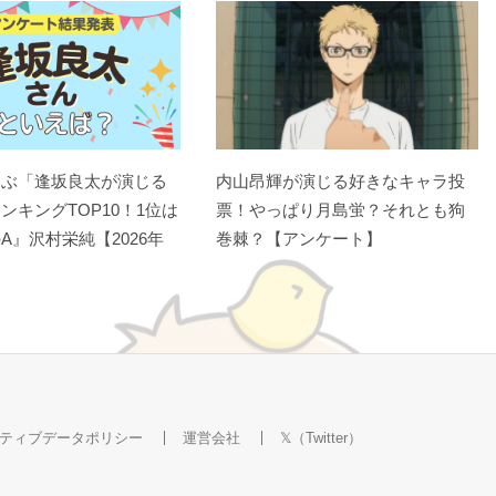
選ぶ「逢坂良太が演じる
内山昂輝が演じる好きなキャラ投
ンキングTOP10！1位は
票！やっぱり月島蛍？それとも狗
A』沢村栄純【2026年
巻棘？【アンケート】
ティブデータポリシー
運営会社
𝕏（Twitter）