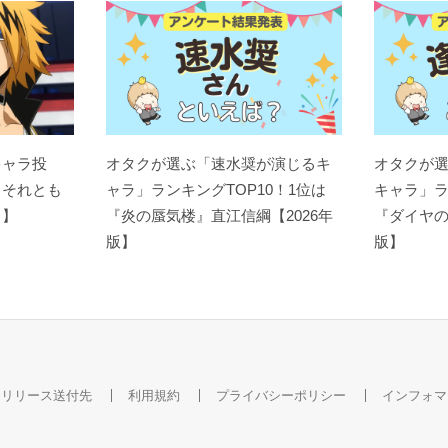
キャラ投
オタクが選ぶ「速水奨が演じるキ
オタクが
？それとも
ャラ」ランキングTOP10！1位は
キャラ」ラ
ト】
『炎の蜃気楼』直江信綱【2026年
『ダイヤの
版】
版】
スリリース送付先
利用規約
プライバシーポリシー
インフォマ