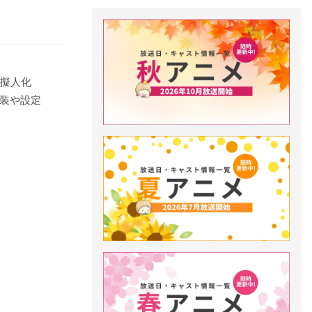
に擬人化
衣装や設定