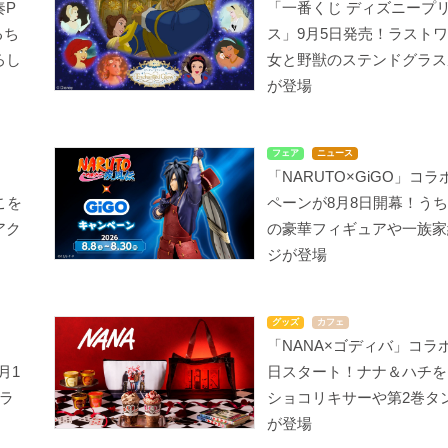
奏P
「一番くじ ディズニープ
るち
ス」9月5日発売！ラスト
ろし
女と野獣のステンドグラス
が登場
フェア
ニュース
」
「NARUTO×GiGO」コ
こを
ペーンが8月8日開幕！う
アク
の豪華フィギュアや一族家
ジが登場
グッズ
カフェ
「NANA×ゴディバ」コラボ
月1
日スタート！ナナ＆ハチを
ラ
ショコリキサーや第2巻タ
が登場