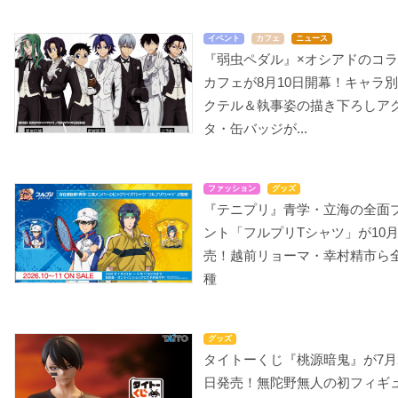
イベント
カフェ
ニュース
『弱虫ペダル』×オシアドのコ
カフェが8月10日開幕！キャラ
クテル＆執事姿の描き下ろしア
タ・缶バッジが...
ファッション
グッズ
『テニプリ』青学・立海の全面
ント「フルプリTシャツ」が10
売！越前リョーマ・幸村精市ら全
種
グッズ
タイトーくじ『桃源暗鬼』が7月
日発売！無陀野無人の初フィギ