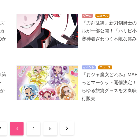
ゲーム
ニュース
ッズ
『刀剣乱舞』新刀剣男士の
イカ
ルが一部公開！「パリピ小
のか
審神者ざわつく不敵な笑み
イベント
ニュース
T第
『おジャ魔女どれみ』MA
ト
っとマーケット開催決定！
ツが
らゆる旅篇グッズを太秦映
行販売
2
3
4
5