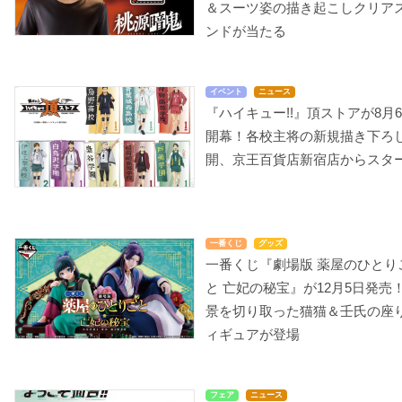
＆スーツ姿の描き起こしクリア
ンドが当たる
イベント
ニュース
『ハイキュー!!』頂ストアが8月
開幕！各校主将の新規描き下ろ
開、京王百貨店新宿店からスタ
一番くじ
グッズ
一番くじ『劇場版 薬屋のひとり
と 亡妃の秘宝』が12月5日発売
景を切り取った猫猫＆壬氏の座
ィギュアが登場
フェア
ニュース