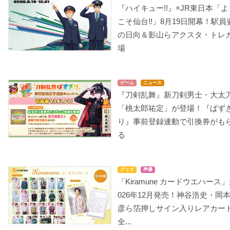
『ハイキュー!!』×JR東日本「よ
こそ仙台!!」8月19日開幕！駅員
の日向＆影山らアクスタ・トレ
場
ゲーム
ニュース
『刀剣乱舞』新刀剣男士・大太
「桃太郎祐定」が登場！『ぱず
り』事前登録連動で引換券がも
る
グッズ
声優
「Kiramune カードウエハース」
026年12月発売！神谷浩史・岡
彦ら箔押しサイン入りレアカー
全...