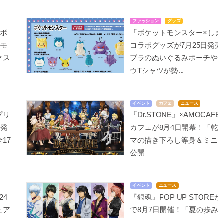
ファッション
グッズ
ラボ
「ポケットモンスター×し
別モ
コラボグッズが7月25日発
クス
プラのぬいぐるみポーチや
ウTシャツが勢...
イベント
カフェ
ニュース
プリ
『Dr.STONE』×AMOCAF
月発
カフェが8月4日開幕！「
17
マの描き下ろし等身＆ミニ
公開
イベント
ニュース
24
『銀魂』POP UP STOR
ュア
で8月7日開催！「夏の歩