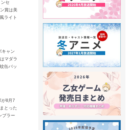
リンセ
ワン賞は美
風ライト
ラボキャン
ちはマダラ
紋缶バッ
が8月7
まとった
ンブラー