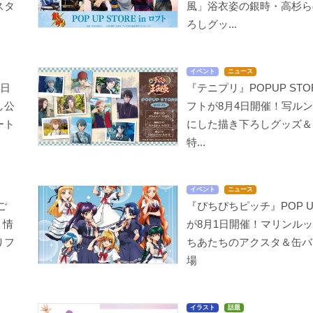
スタ
風」浴衣姿の銀時・高杉ら
ろしグッ...
イベント
ニュース
6日
『テニプリ』POPUP STORE
し公
フトが8月4日開催！写ル
ート
にした描き下ろしグッズ＆
特...
イベント
ニュース
ご
『ぴちぴちピッチ』POP UP
！情
が8月1日開催！マリンル
りフ
ちあたちのアクスタ＆缶バ
場
イラスト
話題