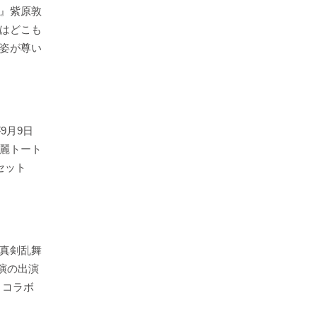
』紫原敦
はどこも
姿が尊い
が9月9日
麗トート
セット
真剣乱舞
公演の出演
」コラボ