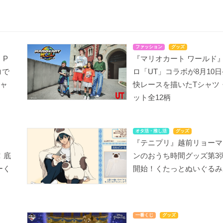
ファッション
グッズ
』P
『マリオカート ワールド
コで
ロ「UT」コラボが8月10
キャ
快レースを描いたTシャツ
ット全12柄
オタ活・推し活
グッズ
『テニプリ』越前リョーマ
！底
ンのおうち時間グッズ第3
ーく
開始！くたっとぬいぐるみ
一番くじ
グッズ