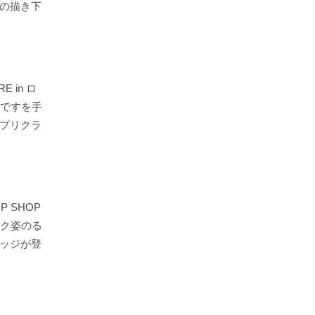
の描き下
 in ロ
ンですを手
プリクラ
 SHOP
ック姿のる
ッジが登