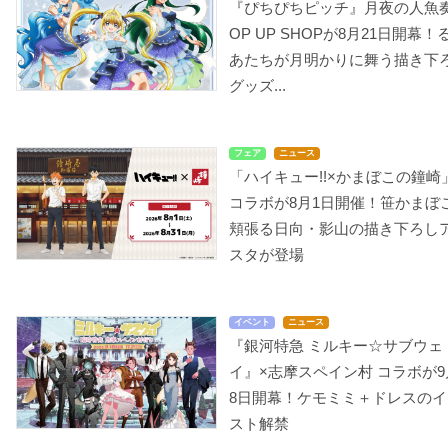
『ぴちぴちピッチ』月夜の人魚
OP UP SHOPが8月21日開幕！
あたちが月明かりに舞う描き下
グッズ...
フェア
ニュース
「ハイキュー!!×かまぼこの鐘崎
コラボが8月1日開催！笹かまぼ
頬張る日向・影山の描き下ろし
スタが登場
イベント
ニュース
『銀河特急 ミルキー☆サブウェ
イ』×志摩スペイン村 コラボが9
8日開幕！ケモミミ＋ドレスのイ
スト解禁