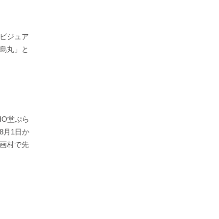
ビジュア
烏丸」と
HO堂ぷら
8月1日か
画村で先