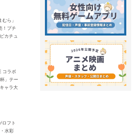
まむら」
売！プチ
ピカチュ
E コラボ
乾杯」テー
キャラ大
Eがロフト
み・水彩