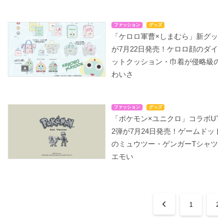
ファッション
グッズ
「ケロロ軍曹×しまむら」新グ
が7月22日発売！ケロロ顔のダ
ットクッション・巾着が侵略級
わいさ
ファッション
グッズ
「ポケモン×ユニクロ」コラボU
2弾が7月24日発売！ゲームドッ
のミュウツー・ゲンガーTシャ
エモい
1