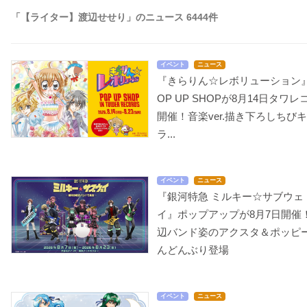
「【ライター】渡辺せせり」のニュース 6444件
イベント
ニュース
『きらりん☆レボリューション
OP UP SHOPが8月14日タワレ
開催！音楽ver.描き下ろしちび
ラ...
イベント
ニュース
『銀河特急 ミルキー☆サブウェ
イ』ポップアップが8月7日開催
辺バンド姿のアクスタ＆ポッピ
んどんぶり登場
イベント
ニュース