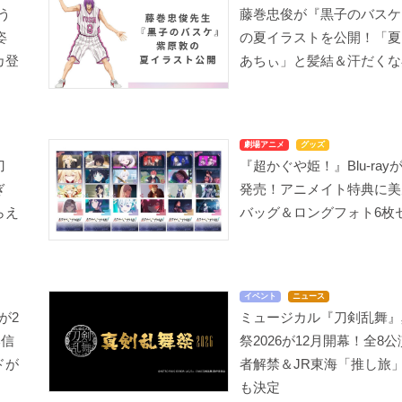
う
藤巻忠俊が『黒子のバスケ
姿
の夏イラストを公開！「夏
カ登
あちぃ」と髪結＆汗だくな
劇場アニメ
グッズ
刀
『超かぐや姫！』Blu-ray
ぎ
発売！アニメイト特典に美
らえ
バッグ＆ロングフォト6枚
イベント
ニュース
が2
ミュージカル『刀剣乱舞』
本信
祭2026が12月開幕！全8
ドが
者解禁＆JR東海「推し旅
も決定