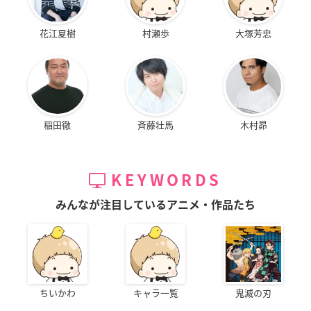
イル／エル
加藤真由美
アスクール
花江夏樹
村瀬歩
大塚芳忠
稲田徹
斉藤壮馬
木村昴
ミラクル☆トレイン
空を見上げる少女の
ストライクウィッチ
～大江戸線へようこ
瞳に映る世界
ーズ 劇場版 501部隊
そ～
発進しますっ！
日高チカラ
千夏
服部静夏
KEYWORDS
みんなが注目しているアニメ・作品たち
ちいかわ
キャラ一覧
鬼滅の刃
劇場版 トリニティ
宇宙戦艦ヤマト2202
宇宙戦艦ヤマト2202
セブン 天空図書館
愛の戦士たち 第三
愛の戦士たち 第二