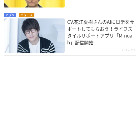
アプリ
ニュース
CV.花江夏樹さんのAIに日常をサ
ミリオンドール
実は私は
にゅるにゅる!!KAKU
ポートしてもらおう！ライフス
SENくん2期
鎌倉ひなみ
紫々戸獅穂
タイルサポートアプリ「M-noa
ハナタソ
h」配信開始
1コメント
レゴ ニンジャゴー
レーカン！
トリニティセブン
ニャー
コギャル霊
神無月アリン