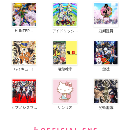
と真紅の魔王
章 純愛篇
章 発進編
神無月アリン
岬百合亜
岬百合亜
HUNTER...
アイドリッシ...
刀剣乱舞
劇場版トリニティセ
チェインクロニクル
チェインクロニクル
ブン -悠久図書館と
～ヘクセイタスの閃
～ヘクセイタスの閃
ハイキュー!!
暗殺教室
銀魂
錬金術少女-
～ （第3章）
～ （第2章）
神無月アリン
マリナ
マリナ
ヒプノシスマ...
サンリオ
呪術廻戦
チェインクロニクル
たまゆら～卒業写真
アリス・イン・ドリ