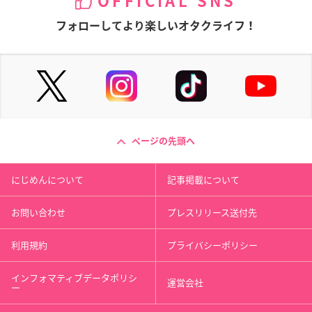
OFFICIAL SNS
～ヘクセイタスの閃
～ 第4部 朝-あした-
ームランド
～ （第1章）
進藤巧美
アリス
フォローしてより楽しいオタクライフ！
マリナ
ページの先頭へ
たまゆら～卒業写真
たまゆら～卒業写真
ラブライブ！The Sc
～ 第3部 憧-あこが
～ 第2部 響-ひびき-
hool Idol Movie
にじめんについて
記事掲載について
れ-
進藤巧美
南ことり
進藤巧美
お問い合わせ
プレスリリース送付先
利用規約
プライバシーポリシー
インフォマティブデータポリシ
運営会社
ー