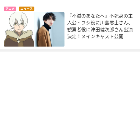
アニメ
ニュース
あいまいみー～妄想
ラブライブ！ School
Z/X IGNITION
『不滅のあなたへ』不死身の主
カタストロフ～
idol project(第2期)
リゲル
人公・フシ役に川島零士さん、
麻衣
南ことり
観察者役に津田健次郎さん出演
決定！メインキャスト公開
リコーダーとランド
ビビッドレッド・オ
ラブライブ！ School
セル ミ☆
ペレーション
idol project
ヒナちゃん
四宮ひまわり
南ことり