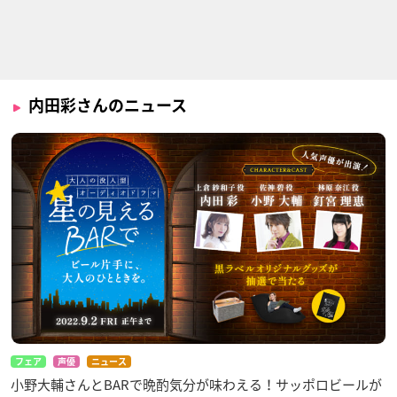
けものフレンズ2
Z/X Code reunion
RELEASE THE SPYC
E
ラッキービースト
リゲル
青葉初芽
内田彩さんのニュース
悪偶 -天才人形-
百錬の覇王と聖約の
おしえて魔法のペン
戦乙女
デュラム～リルリル
カルリチ
フェアリル～
志百家美月
ひまわり
フェア
声優
ニュース
小野大輔さんとBARで晩酌気分が味わえる！サッポロビールが