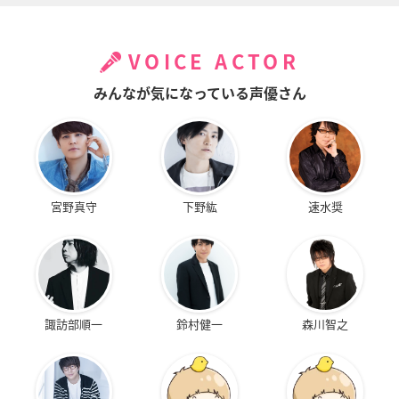
あいまいみー
だから僕は、Hがで
リコーダーとランド
きない。
セル レ♪
麻衣
ウルス
ヒナちゃん
VOICE ACTOR
みんなが気になっている声優さん
宮野真守
下野紘
速水奨
リコーダーとランド
フリージング
みつどもえ 増量中!
セル ド♪
ティシー＝フェニー
加藤真由美
ヒナちゃん
ル
諏訪部順一
鈴村健一
森川智之
Rio RainbowGate!
みつどもえ
KIDDY GiRL-AND