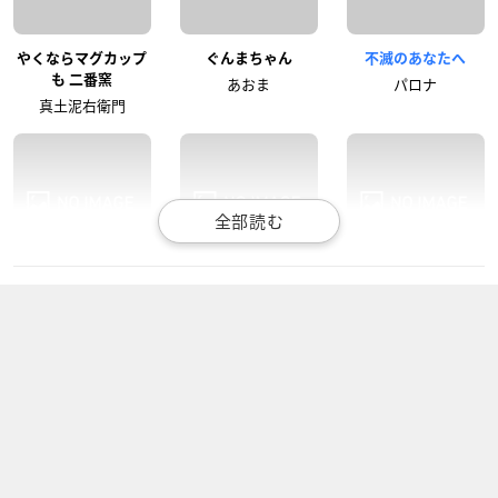
やくならマグカップ
ぐんまちゃん
不滅のあなたへ
も 二番窯
あおま
パロナ
真土泥右衛門
オルタンシア・サー
本好きの下剋上 司書
神田川JET GIRLS
ガ
になるためには手段
翠田いのり
を選んでいられませ
クー・モリモル
ん 第2部
フリーダ