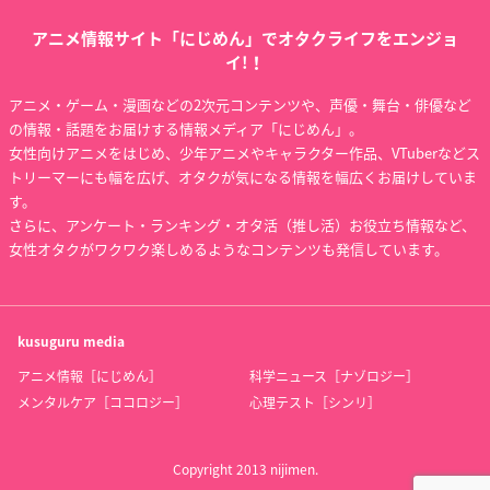
たまゆら～卒業写真
宇宙戦艦ヤマト2199
ドラゴンフォース
～ 第1部 芽-きざし-
追憶の航海
ストゥーム
アニメ情報サイト「にじめん」でオタクライフをエンジョ
進藤巧美
岬百合亜
イ!！
アニメ・ゲーム・漫画などの2次元コンテンツや、声優・舞台・俳優など
の情報・話題をお届けする情報メディア「にじめん」。
女性向けアニメをはじめ、少年アニメやキャラクター作品、VTuberなどス
トリーマーにも幅を広げ、オタクが気になる情報を幅広くお届けしていま
す。
さらに、アンケート・ランキング・オタ活（推し活）お役立ち情報など、
宇宙戦艦ヤマト2199
宇宙戦艦ヤマト2199
宇宙戦艦ヤマト2199
女性オタクがワクワク楽しめるようなコンテンツも発信しています。
第七章「そして艦は
第六章「到達！大マ
第五章「望郷の銀河
行く」
ゼラン」
間空間」
岬百合亜
岬百合亜
岬百合亜
kusuguru
media
アニメ情報［にじめん］
科学ニュース［ナゾロジー］
メンタルケア［ココロジー］
心理テスト［シンリ］
Copyright 2013 nijimen.