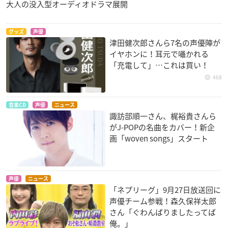
大人の没入型オーディオドラマ展開
グッズ
声優
お前はまだグンマを
チェインクロニクル
けものフレンズ
津田健次郎さんら7名の声優陣が
知らない
～ヘクセイタスの閃
かばん
イヤホンに！耳元で囁かれる
～
篠岡京役
「充電して」…これは買い！
マリナ
468
音楽CD
声優
ニュース
諏訪部順一さん、梶裕貴さんら
がJ-POPの名曲をカバー！新企
画「woven songs」スタート
美少女遊戯ユニット
終末のイゼッタ
小森さんは断れな
クレーンゲールギャ
い！
ビアンカ
ラクシー
小森しゅり
声優
ニュース
ヒカル
「ネプリーグ」9月27日放送回に
声優チーム参戦！森久保祥太郎
さん「ぐわんばりましたってば
俺。」