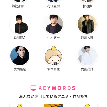
諏訪部順一
花江夏樹
村瀬歩
森川智之
中村悠一
浪川大輔
武内駿輔
坂本真綾
内山昂輝
KEYWORDS
みんなが注目しているアニメ・作品たち