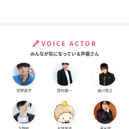
VOICE ACTOR
みんなが気になっている声優さん
宮野真守
鈴村健一
森川智之
下野紘
大塚芳忠
速水奨