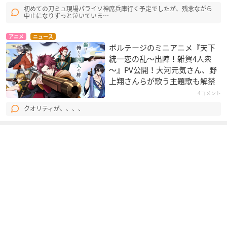
初めての刀ミュ現場パライソ神席兵庫行く予定でしたが、残念ながら
中止になりずっと泣いていま…
アニメ
ニュース
ボルテージのミニアニメ『天下
統一恋の乱～出陣！雑賀4人衆
～』PV公開！大河元気さん、野
上翔さんらが歌う主題歌も解禁
4コメント
クオリティが、、、、