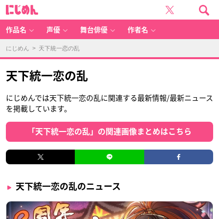
に
じ
め
ん
作品名
声優
舞台俳優
作者名
にじめん
> 天下統一恋の乱
天下統一恋の乱
にじめんでは天下統一恋の乱に関連する最新情報/最新ニュース
を掲載しています。
「天下統一恋の乱」の関連画像まとめはこちら
天下統一恋の乱のニュース