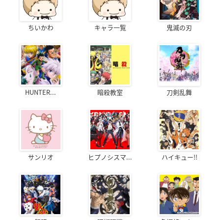
ちいかわ
キャラ一覧
鬼滅の刃
HUNTER...
暗殺教室
刀剣乱舞
サンリオ
ヒプノシスマ...
ハイキュー!!