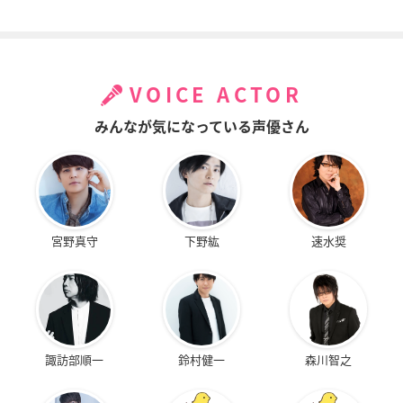
VOICE ACTOR
みんなが気になっている声優さん
宮野真守
下野紘
速水奨
諏訪部順一
鈴村健一
森川智之