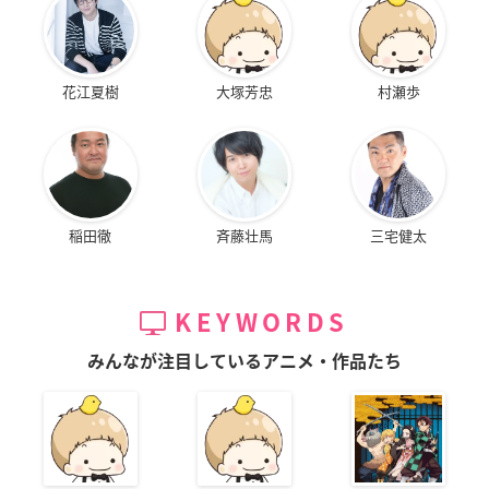
花江夏樹
大塚芳忠
村瀬歩
稲田徹
斉藤壮馬
三宅健太
KEYWORDS
みんなが注目しているアニメ・作品たち