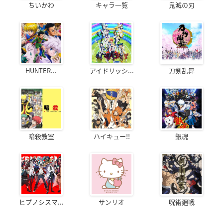
ちいかわ
キャラ一覧
鬼滅の刃
HUNTER...
アイドリッシ...
刀剣乱舞
暗殺教室
ハイキュー!!
銀魂
ヒプノシスマ...
サンリオ
呪術廻戦