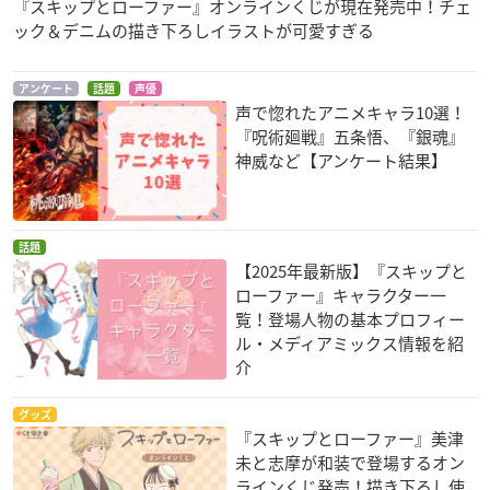
『スキップとローファー』オンラインくじが現在発売中！チェ
ック＆デニムの描き下ろしイラストが可愛すぎる
アンケート
話題
声優
声で惚れたアニメキャラ10選！
『呪術廻戦』五条悟、『銀魂』
神威など【アンケート結果】
話題
【2025年最新版】『スキップと
ローファー』キャラクター一
覧！登場人物の基本プロフィー
ル・メディアミックス情報を紹
介
グッズ
『スキップとローファー』美津
未と志摩が和装で登場するオン
ラインくじ発売！描き下ろし使