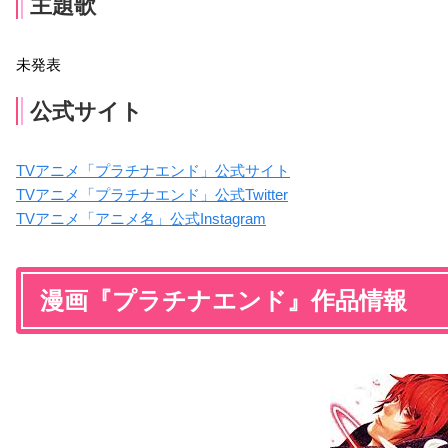
主題歌
未発表
公式サイト
TVアニメ「プラチナエンド」公式サイト
TVアニメ「プラチナエンド」公式Twitter
TVアニメ「アニメ名」公式Instagram
漫画『プラチナエンド』作品情報