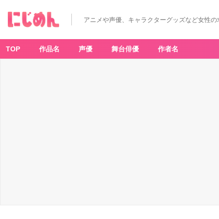
アニメや声優、キャラクターグッズなど女性の
TOP
作品名
声優
舞台俳優
作者名