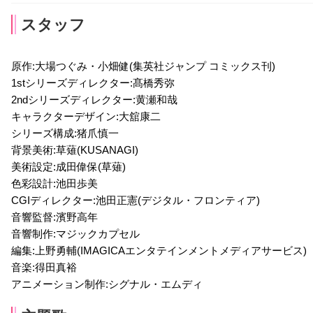
スタッフ
原作:大場つぐみ・小畑健(集英社ジャンプ コミックス刊)
1stシリーズディレクター:髙橋秀弥
2ndシリーズディレクター:黄瀬和哉
キャラクターデザイン:大舘康二
シリーズ構成:猪爪慎一
背景美術:草薙(KUSANAGI)
美術設定:成田偉保(草薙)
色彩設計:池田歩美
CGIディレクター:池田正憲(デジタル・フロンティア)
音響監督:濱野高年
音響制作:マジックカプセル
編集:上野勇輔(IMAGICAエンタテインメントメディアサービス)
音楽:得田真裕
アニメーション制作:シグナル・エムディ