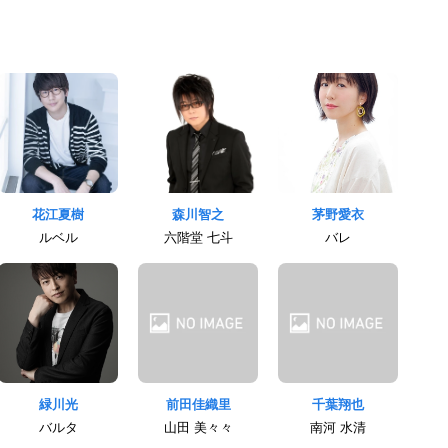
花江夏樹
森川智之
茅野愛衣
ルベル
六階堂 七斗
バレ
緑川光
前田佳織里
千葉翔也
バルタ
山田 美々々
南河 水清