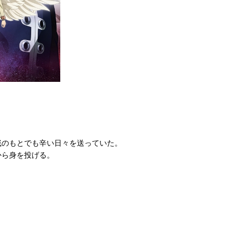
戚のもとでも辛い日々を送っていた。
から身を投げる。