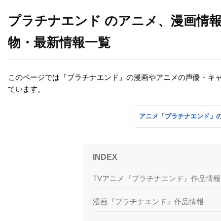
プラチナエンド のアニメ、漫画情
物・最新情報一覧
このページでは『プラチナエンド』の漫画やアニメの声優・キ
ています。
アニメ「プラチナエンド」
TVアニメ『プラチナエンド』作品情報
漫画『プラチナエンド』作品情報