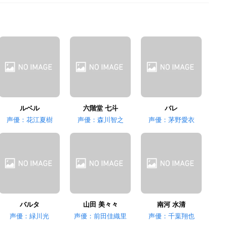
ルベル
六階堂 七斗
バレ
声優：花江夏樹
声優：森川智之
声優：茅野愛衣
バルタ
山田 美々々
南河 水清
声優：緑川光
声優：前田佳織里
声優：千葉翔也