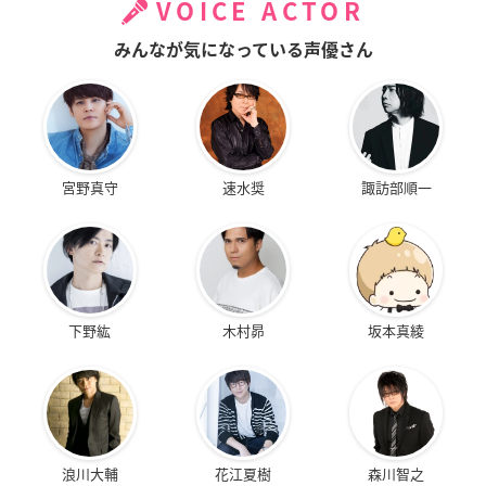
VOICE ACTOR
みんなが気になっている声優さん
宮野真守
速水奨
諏訪部順一
下野紘
木村昴
坂本真綾
浪川大輔
花江夏樹
森川智之