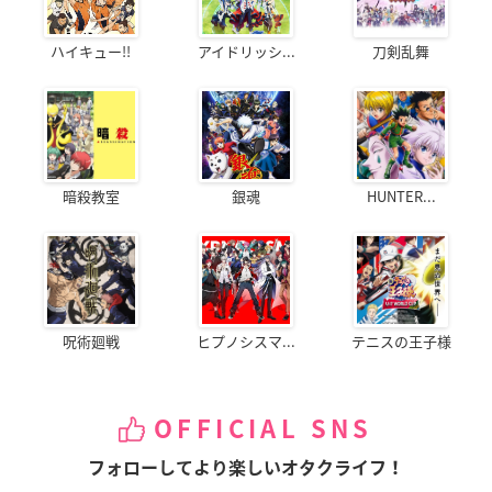
ハイキュー!!
アイドリッシ...
刀剣乱舞
暗殺教室
銀魂
HUNTER...
呪術廻戦
ヒプノシスマ...
テニスの王子様
OFFICIAL SNS
フォローしてより楽しいオタクライフ！