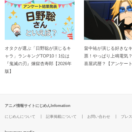
オタクが選ぶ「日野聡が演じるキ
畠中祐が演じる好きな
ャラ」ランキングTOP10！1位は
票！やっぱり上鳴電気
『鬼滅の刃』煉󠄁獄杏寿郎【2026年
喜屋武暦？【アンケー
版】
アニメ情報サイトにじめんInfomation
にじめんについて
記事掲載について
お問い合わせ
プレ