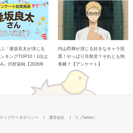
選ぶ「逢坂良太が演じる
内山昂輝が演じる好きなキャラ投
ンキングTOP10！1位は
票！やっぱり月島蛍？それとも狗
A』沢村栄純【2026年
巻棘？【アンケート】
ティブデータポリシー
運営会社
𝕏（Twitter）