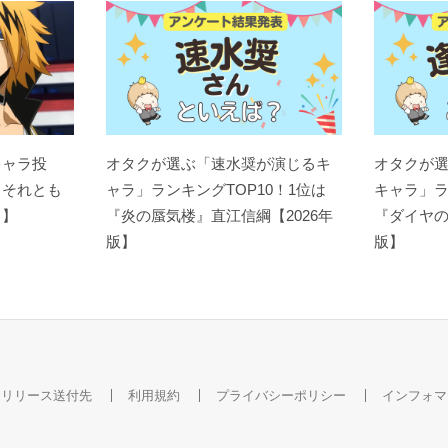
キャラ投
オタクが選ぶ「速水奨が演じるキ
オタクが
？それとも
ャラ」ランキングTOP10！1位は
キャラ」ラ
ト】
『炎の蜃気楼』直江信綱【2026年
『ダイヤの
版】
版】
スリリース送付先
利用規約
プライバシーポリシー
インフォマ