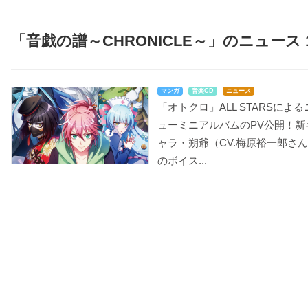
「音戯の譜～CHRONICLE～」のニュース 
マンガ
音楽CD
ニュース
「オトクロ」ALL STARSによる
ューミニアルバムのPV公開！新
ャラ・朔爺（CV.梅原裕一郎さ
のボイス...