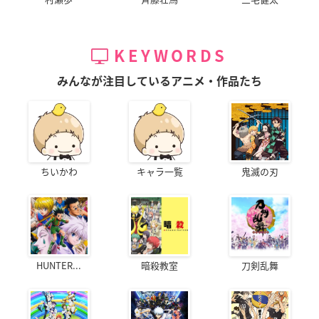
KEYWORDS
みんなが注目しているアニメ・作品たち
ちいかわ
キャラ一覧
鬼滅の刃
HUNTER...
暗殺教室
刀剣乱舞