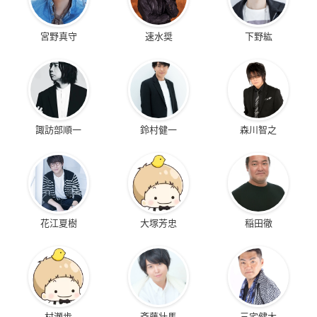
宮野真守
速水奨
下野紘
諏訪部順一
鈴村健一
森川智之
花江夏樹
大塚芳忠
稲田徹
村瀬歩
斉藤壮馬
三宅健太