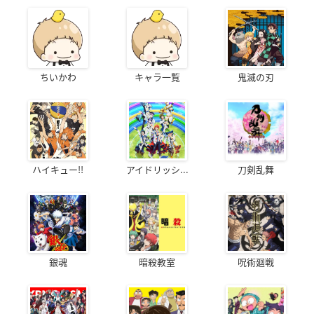
ちいかわ
キャラ一覧
鬼滅の刃
ハイキュー!!
アイドリッシ...
刀剣乱舞
銀魂
暗殺教室
呪術廻戦