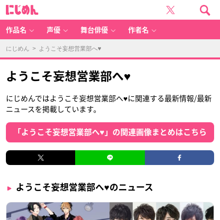
に
じ
め
ん
作品名
声優
舞台俳優
作者名
にじめん
> ようこそ妄想営業部へ♥
ようこそ妄想営業部へ♥
にじめんではようこそ妄想営業部へ♥に関連する最新情報/最新
ニュースを掲載しています。
「ようこそ妄想営業部へ♥」の関連画像まとめはこちら
ようこそ妄想営業部へ♥のニュース