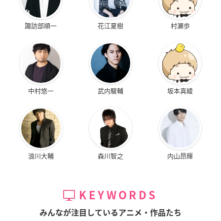
諏訪部順一
花江夏樹
村瀬歩
中村悠一
武内駿輔
坂本真綾
浪川大輔
森川智之
内山昂輝
KEYWORDS
みんなが注目しているアニメ・作品たち