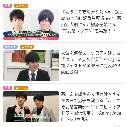
声優
ニュース
『ようこそ妄想営業部へ♥』Sea
son2へ向け緊急生配信決定！西
山宏太朗さんが榊原優希さん
に“妄想レッスン”を実施！？
イベント
ニュース
人気声優がスーツ男子を演じる
『ようこそ妄想営業部へ♡』追
加キャストが金曜日に発表&SP
動画公開！
声優
ニュース
西山宏太朗さん＆伊東健人さん
がスーツ男子を演じる『ようこ
そ妄想営業部へ♡』スピンオフ
ドラマ配信決定！「AnimeJapa
n」への参戦も
2コメント