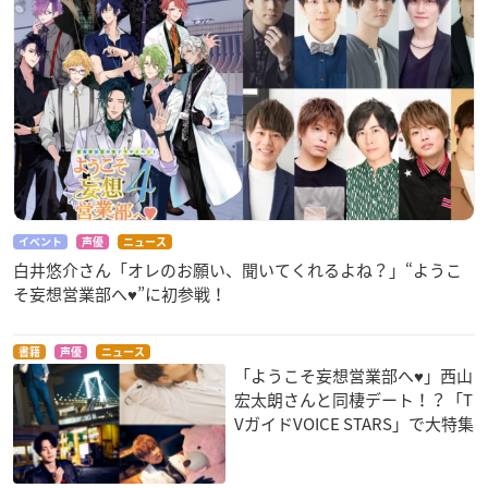
イベント
声優
ニュース
白井悠介さん「オレのお願い、聞いてくれるよね？」“ようこ
そ妄想営業部へ♥”に初参戦！
書籍
声優
ニュース
「ようこそ妄想営業部へ♥」西山
宏太朗さんと同棲デート！？「T
VガイドVOICE STARS」で大特集