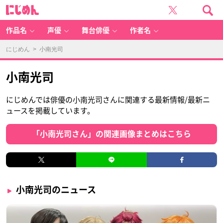
に
じ
め
ん
作品名
声優
舞台俳優
作者名
にじめん
> 小南光司
小南光司
にじめんでは俳優の小南光司さんに関連する最新情報/最新ニ
ュースを掲載しています。
「小南光司さん」の関連画像まとめはこちら
小南光司のニュース