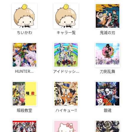
ちいかわ
キャラ一覧
鬼滅の刃
HUNTER...
アイドリッシ...
刀剣乱舞
暗殺教室
ハイキュー!!
銀魂