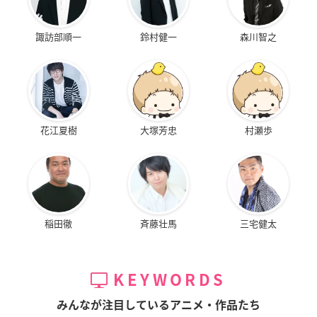
諏訪部順一
鈴村健一
森川智之
花江夏樹
大塚芳忠
村瀬歩
稲田徹
斉藤壮馬
三宅健太
KEYWORDS
みんなが注目しているアニメ・作品たち