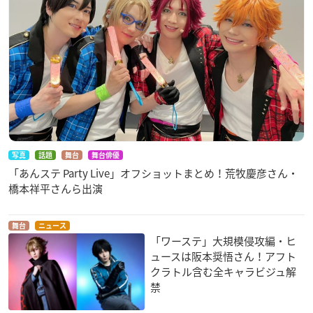
写真
話題
舞台
舞台俳優
「あんステ Party Live」オフショットまとめ！荒牧慶彦さん・
橋本祥平さんら出演
舞台
ニュース
「ワーステ」大規模侵攻編・ヒ
ュースは阪本奨悟さん！アフト
クラトル含む全キャラビジュ解
禁