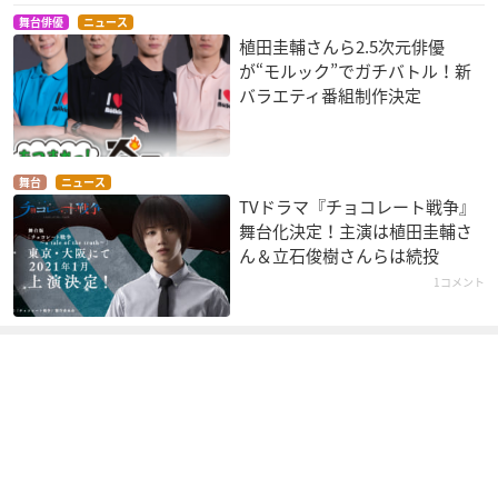
舞台俳優
ニュース
植田圭輔さんら2.5次元俳優
が“モルック”でガチバトル！新
バラエティ番組制作決定
舞台
ニュース
TVドラマ『チョコレート戦争』
舞台化決定！主演は植田圭輔さ
ん＆立石俊樹さんらは続投
1コメント