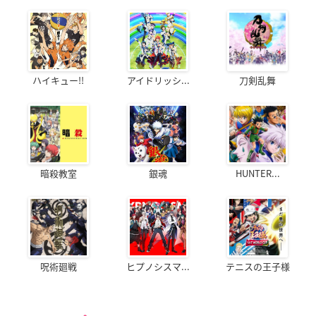
ハイキュー!!
アイドリッシ...
刀剣乱舞
暗殺教室
銀魂
HUNTER...
呪術廻戦
ヒプノシスマ...
テニスの王子様