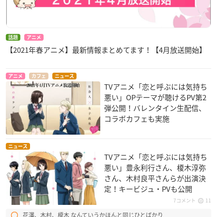
話題
アニメ
【2021年春アニメ】最新情報まとめてます！【4月放送開始】
アニメ
カフェ
ニュース
TVアニメ「恋と呼ぶには気持ち
悪い」OPテーマが聴けるPV第2
弾公開！バレンタイン生配信、
コラボカフェも実施
ニュース
TVアニメ「恋と呼ぶには気持ち
悪い」豊永利行さん、榎木淳弥
さん、木村良平さんらが出演決
定！キービジュ・PVも公開
7コメント
11
花澤、木村、榎木 なんていうかほんと同じひとばかり