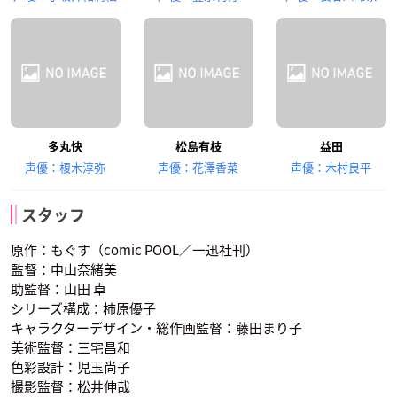
多丸快
松島有枝
益田
声優：榎木淳弥
声優：花澤香菜
声優：木村良平
スタッフ
原作：もぐす（comic POOL／一迅社刊）
監督：中山奈緒美
助監督：山田 卓
シリーズ構成：柿原優子
キャラクターデザイン・総作画監督：藤田まり子
美術監督：三宅昌和
色彩設計：児玉尚子
撮影監督：松井伸哉