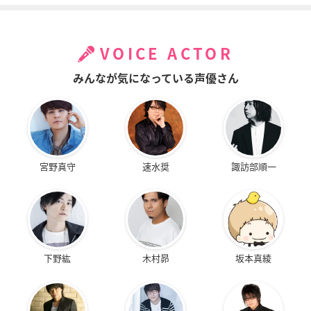
VOICE ACTOR
みんなが気になっている声優さん
宮野真守
速水奨
諏訪部順一
下野紘
木村昴
坂本真綾