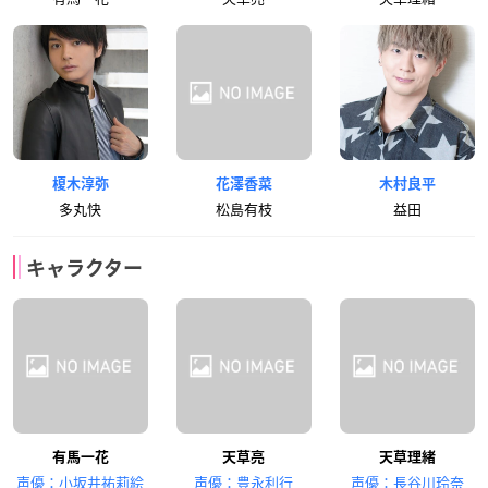
榎木淳弥
花澤香菜
木村良平
多丸快
松島有枝
益田
キャラクター
有馬一花
天草亮
天草理緒
声優：小坂井祐莉絵
声優：豊永利行
声優：長谷川玲奈