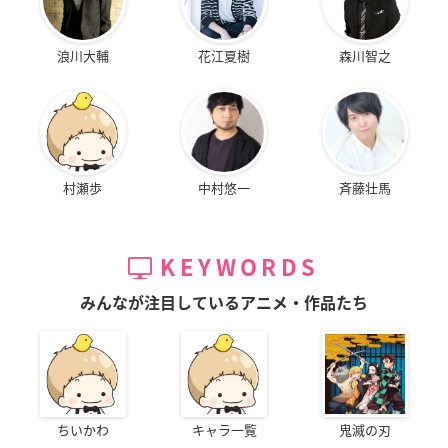
浪川大輔
花江夏樹
森川智之
村瀬歩
中村悠一
斉藤壮馬
KEYWORDS
みんなが注目しているアニメ・作品たち
ちいかわ
キャラ一覧
鬼滅の刃