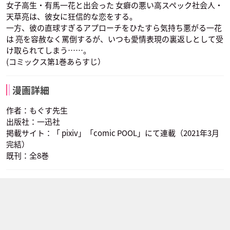
女子高生・有馬一花と出会った 女癖の悪い高スペック社会人・
天草亮は、彼女に狂信的な恋をする。
一方、彼の直球すぎるアプローチをひたすら気持ち悪がる一花
は 亮を容赦なく罵倒するが、いつも愛情表現の裏返しとして受
け取られてしまう……。
(コミックス第1巻あらすじ）
漫画詳細
作者：もぐす先生
出版社：一迅社
掲載サイト：「 pixiv」「comic POOL」にて連載（2021年3月
完結）
既刊：全8巻