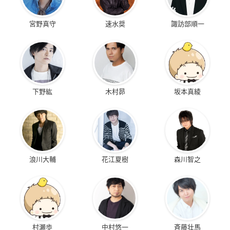
宮野真守
速水奨
諏訪部順一
下野紘
木村昴
坂本真綾
浪川大輔
花江夏樹
森川智之
村瀬歩
中村悠一
斉藤壮馬