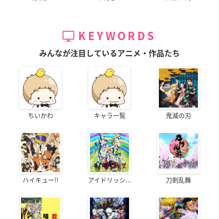
KEYWORDS
みんなが注目しているアニメ・作品たち
ちいかわ
キャラ一覧
鬼滅の刃
ハイキュー!!
アイドリッシ...
刀剣乱舞