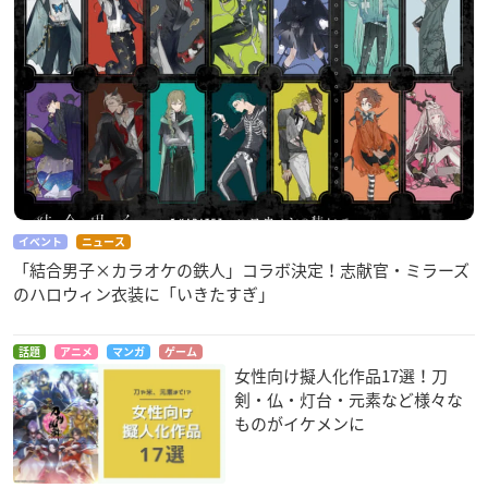
イベント
ニュース
「結合男子×カラオケの鉄人」コラボ決定！志献官・ミラーズ
のハロウィン衣装に「いきたすぎ」
話題
アニメ
マンガ
ゲーム
女性向け擬人化作品17選！刀
剣・仏・灯台・元素など様々な
ものがイケメンに