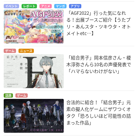
イベント
レポート
アニメ
マンガ
アプリ
「AGF2022」行った気になれ
る！出展ブースご紹介【うたプ
リ・あんスタ・ツキウタ・オト
メイトetc…】
ゲーム
ニュース
「結合男子」岡本信彦さん・榎
木淳弥さんら10名の声優発表で
「ハマらないわけがない」
話題
ゲーム
合法的に結合！「結合男子」元
素の擬人化ゲームにザワつくオ
タク「恐ろしいほど可能性の詰
まった作品」