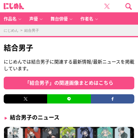
に
じ
め
ん
作品名
声優
舞台俳優
作者名
にじめん
> 結合男子
結合男子
にじめんでは結合男子に関連する最新情報/最新ニュースを掲載
しています。
「結合男子」の関連画像まとめはこちら
結合男子のニュース