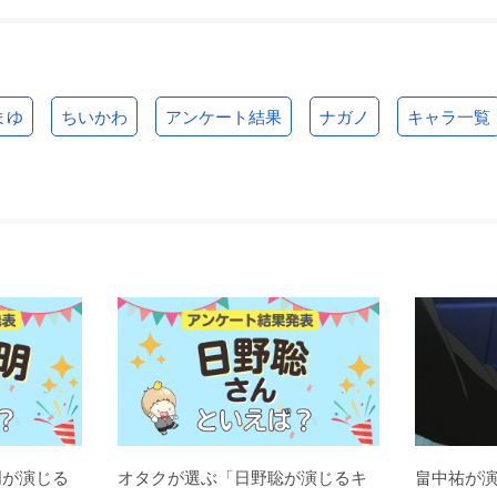
まゆ
ちいかわ
アンケート結果
ナガノ
キャラ一覧
明が演じる
オタクが選ぶ「日野聡が演じるキ
畠中祐が