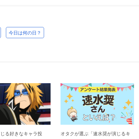
今日は何の日？
演じる好きなキャラ投
オタクが選ぶ「速水奨が演じるキ