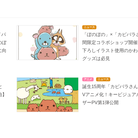
ニュース
イパ
「ぼのぼの」×「カピバラ
のぼ
間限定コラボショップ開催
に向
下ろしイラスト使用のかわ
グッズは必見
アニメ
ニュース
と
誕生15周年「カピバラさん
始】
Vアニメ化！キービジュア
ザーPV第1弾公開