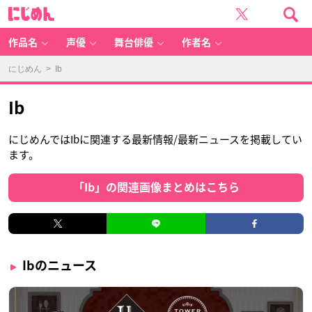
に
じ
め
ん
作品名
声優
舞台俳優
作者名
にじめん
> Ib
Ib
にじめんではIbに関連する最新情報/最新ニュースを掲載してい
ます。
「Ib」の関連画像まとめはこちら
Ibのニュース