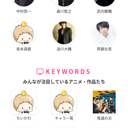
中村悠一
森川智之
武内駿輔
坂本真綾
浪川大輔
斉藤壮馬
KEYWORDS
みんなが注目しているアニメ・作品たち
ちいかわ
キャラ一覧
鬼滅の刃