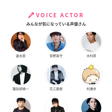
VOICE ACTOR
みんなが気になっている声優さん
速水奨
宮野真守
木村昴
諏訪部順一
花江夏樹
村瀬歩