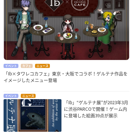
イベント
カフェ
ニュース
「Ib×タワレコカフェ」東京・大阪でコラボ！ゲルテナ作品を
イメージしたメニュー登場
イベント
ニュース
「Ib」“ゲルテナ展”が2023年3月
に渋谷PARCOで開催！ゲーム内
に登場した絵画39点が展示