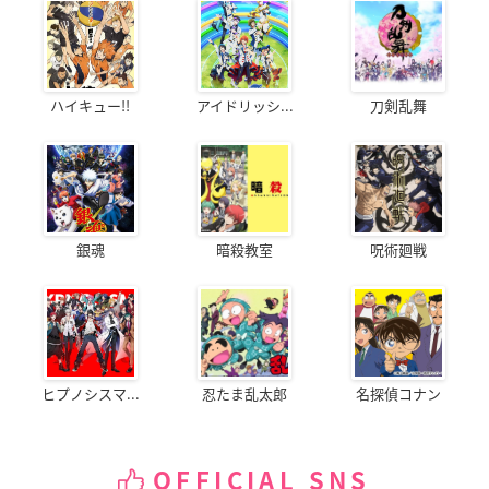
ハイキュー!!
アイドリッシ...
刀剣乱舞
銀魂
暗殺教室
呪術廻戦
ヒプノシスマ...
忍たま乱太郎
名探偵コナン
OFFICIAL SNS