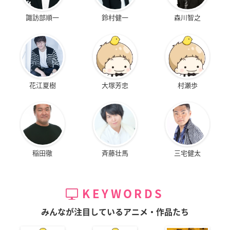
諏訪部順一
鈴村健一
森川智之
花江夏樹
大塚芳忠
村瀬歩
稲田徹
斉藤壮馬
三宅健太
KEYWORDS
みんなが注目しているアニメ・作品たち