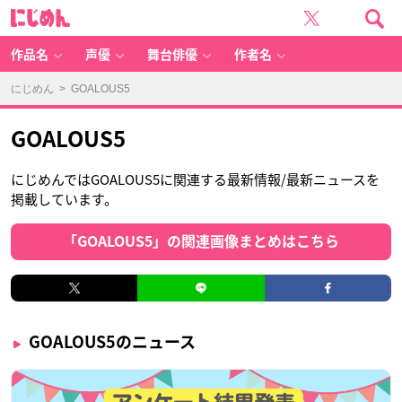
に
じ
め
ん
作品名
声優
舞台俳優
作者名
にじめん
> GOALOUS5
GOALOUS5
にじめんではGOALOUS5に関連する最新情報/最新ニュースを
掲載しています。
「GOALOUS5」の関連画像まとめはこちら
GOALOUS5のニュース