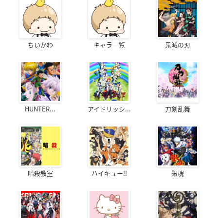
ちいかわ
キャラ一覧
鬼滅の刃
HUNTER...
アイドリッシ...
刀剣乱舞
暗殺教室
ハイキュー!!
銀魂