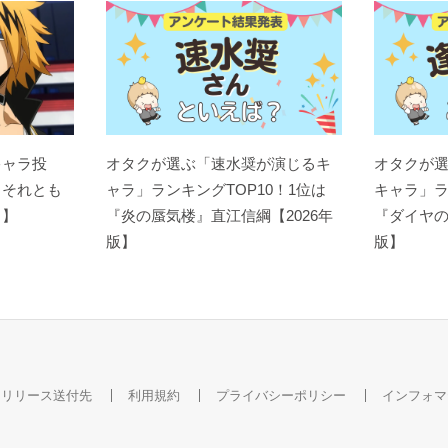
キャラ投
オタクが選ぶ「速水奨が演じるキ
オタクが
？それとも
ャラ」ランキングTOP10！1位は
キャラ」ラ
ト】
『炎の蜃気楼』直江信綱【2026年
『ダイヤの
版】
版】
スリリース送付先
利用規約
プライバシーポリシー
インフォマ