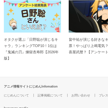
オタクが選ぶ「日野聡が演じるキ
畠中祐が演じる好きな
ャラ」ランキングTOP10！1位は
票！やっぱり上鳴電気
『鬼滅の刃』煉󠄁獄杏寿郎【2026年
喜屋武暦？【アンケー
版】
アニメ情報サイトにじめんInfomation
にじめんについて
記事掲載について
お問い合わせ
プレ