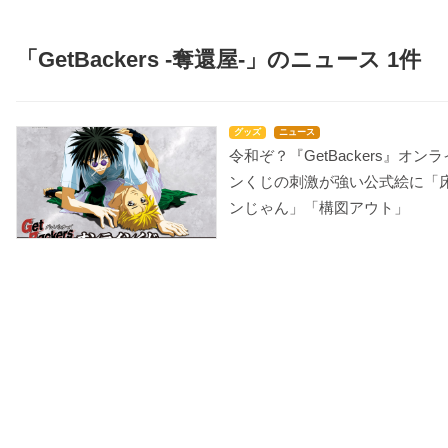
「GetBackers -奪還屋-」のニュース 1件
グッズ
ニュース
令和ぞ？『GetBackers』オンラ
ンくじの刺激が強い公式絵に「
ンじゃん」「構図アウト」