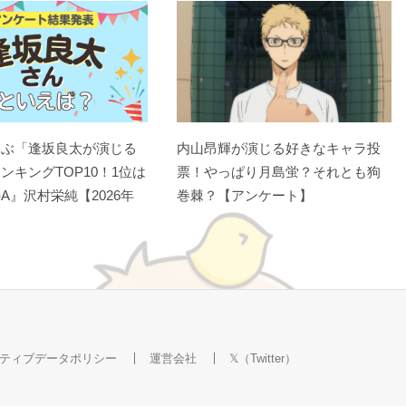
選ぶ「逢坂良太が演じる
内山昂輝が演じる好きなキャラ投
ンキングTOP10！1位は
票！やっぱり月島蛍？それとも狗
A』沢村栄純【2026年
巻棘？【アンケート】
ティブデータポリシー
運営会社
𝕏（Twitter）