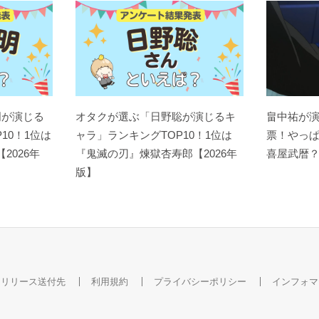
明が演じる
オタクが選ぶ「日野聡が演じるキ
畠中祐が
10！1位は
ャラ」ランキングTOP10！1位は
票！やっ
【2026年
『鬼滅の刃』煉󠄁獄杏寿郎【2026年
喜屋武暦
版】
スリリース送付先
利用規約
プライバシーポリシー
インフォマ