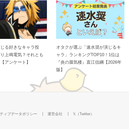
演じる好きなキャラ投
オタクが選ぶ「速水奨が演じるキ
ぱり上鳴電気？それとも
ャラ」ランキングTOP10！1位は
？【アンケート】
『炎の蜃気楼』直江信綱【2026年
版】
ティブデータポリシー
運営会社
𝕏（Twitter）