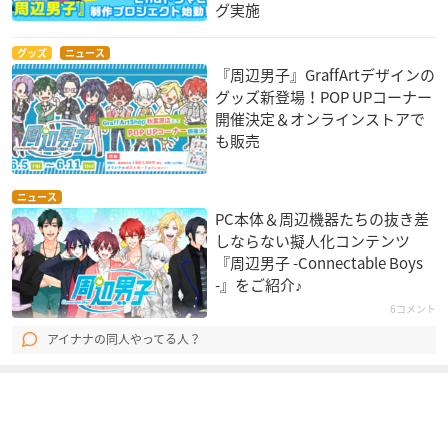
グ実施
グッズ
ニュース
『周辺男子』GraffArtデザインの
グッズ新登場！POP UPコーナー
開催決定＆オンラインストアで
も販売
ニュース
PC本体＆周辺機器たちの抜き差
しならない擬人化コンテンツ
『周辺男子 -Connectable Boys
-』をご紹介♪
6コメント
アイナナの同人やってる人？