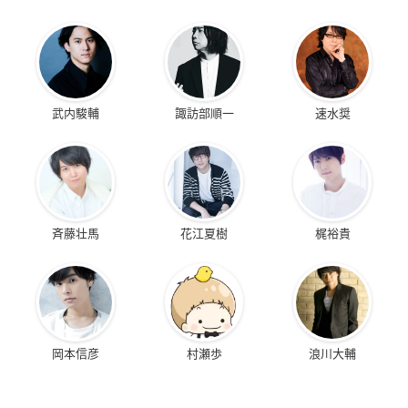
武内駿輔
諏訪部順一
速水奨
斉藤壮馬
花江夏樹
梶裕貴
岡本信彦
村瀬歩
浪川大輔