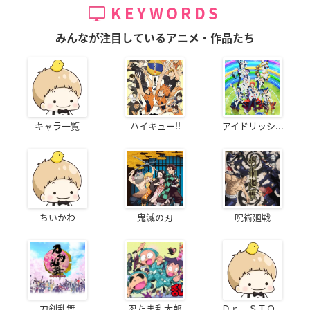
KEYWORDS
みんなが注目しているアニメ・作品たち
キャラ一覧
ハイキュー!!
アイドリッシ...
ちいかわ
鬼滅の刃
呪術廻戦
刀剣乱舞
忍たま乱太郎
Ｄｒ．ＳＴＯ...