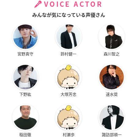
VOICE ACTOR
みんなが気になっている声優さん
宮野真守
鈴村健一
森川智之
下野紘
大塚芳忠
速水奨
稲田徹
村瀬歩
諏訪部順一