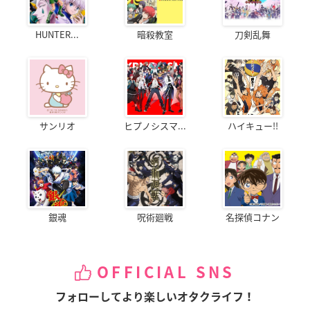
HUNTER...
暗殺教室
刀剣乱舞
サンリオ
ヒプノシスマ...
ハイキュー!!
銀魂
呪術廻戦
名探偵コナン
OFFICIAL SNS
フォローしてより楽しいオタクライフ！